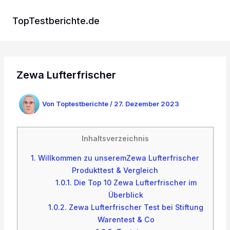
Zum
Inhalt
TopTestberichte.de
springen
Zewa Lufterfrischer
Von
Toptestberichte
/
27. Dezember 2023
Inhaltsverzeichnis
1.
Willkommen zu unseremZewa Lufterfrischer
Produkttest & Vergleich
1.0.1.
Die Top 10 Zewa Lufterfrischer im
Überblick
1.0.2.
Zewa Lufterfrischer Test bei Stiftung
Warentest & Co