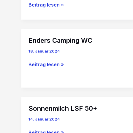
WELEDA
Beitrag lesen »
Bio
Baby
Calendula
Wundschutzcreme
Enders Camping WC
18. Januar 2024
Enders
Beitrag lesen »
Camping
WC
Sonnenmilch LSF 50+
14. Januar 2024
Sonnenmilch
Beitrag lesen »