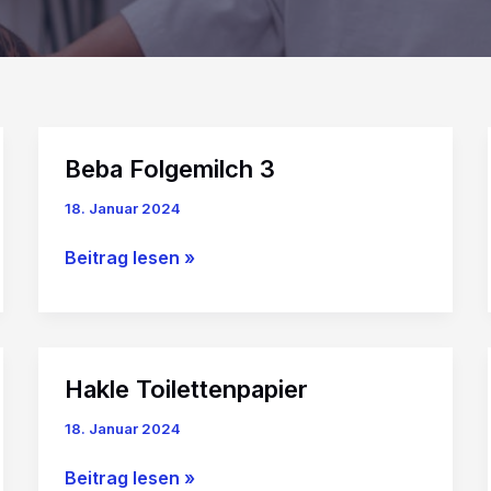
Beba Folgemilch 3
18. Januar 2024
Beba
Beitrag lesen »
Folgemilch
3
Hakle Toilettenpapier
18. Januar 2024
Hakle
Beitrag lesen »