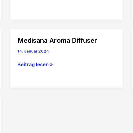
Toilettenpapier
Medisana Aroma Diffuser
14. Januar 2024
Medisana
Beitrag lesen »
Aroma
Diffuser