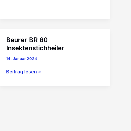
Kühl
Roll-
on
Beurer BR 60
Insektenstichheiler
14. Januar 2024
Beurer
Beitrag lesen »
BR
60
Insektenstichheiler