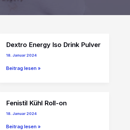
Dextro Energy Iso Drink Pulver
18. Januar 2024
Dextro
Beitrag lesen »
Energy
Iso
Drink
Pulver
Fenistil Kühl Roll-on
18. Januar 2024
Fenistil
Beitrag lesen »