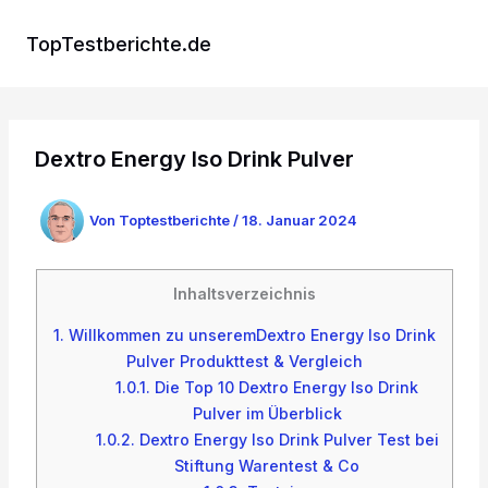
Zum
Inhalt
TopTestberichte.de
springen
Dextro Energy Iso Drink Pulver
Von
Toptestberichte
/
18. Januar 2024
Inhaltsverzeichnis
1.
Willkommen zu unseremDextro Energy Iso Drink
Pulver Produkttest & Vergleich
1.0.1.
Die Top 10 Dextro Energy Iso Drink
Pulver im Überblick
1.0.2.
Dextro Energy Iso Drink Pulver Test bei
Stiftung Warentest & Co