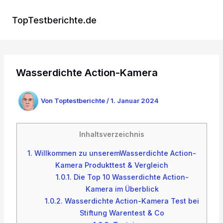
Zum
Inhalt
TopTestberichte.de
springen
Wasserdichte Action-Kamera
Von
Toptestberichte
/
1. Januar 2024
Inhaltsverzeichnis
1.
Willkommen zu unseremWasserdichte Action-
Kamera Produkttest & Vergleich
1.0.1.
Die Top 10 Wasserdichte Action-
Kamera im Überblick
1.0.2.
Wasserdichte Action-Kamera Test bei
Stiftung Warentest & Co