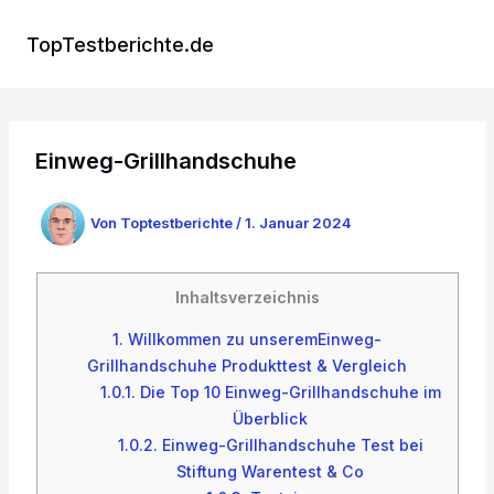
Zum
Inhalt
TopTestberichte.de
springen
Einweg-Grillhandschuhe
Von
Toptestberichte
/
1. Januar 2024
Inhaltsverzeichnis
1.
Willkommen zu unseremEinweg-
Grillhandschuhe Produkttest & Vergleich
1.0.1.
Die Top 10 Einweg-Grillhandschuhe im
Überblick
1.0.2.
Einweg-Grillhandschuhe Test bei
Stiftung Warentest & Co