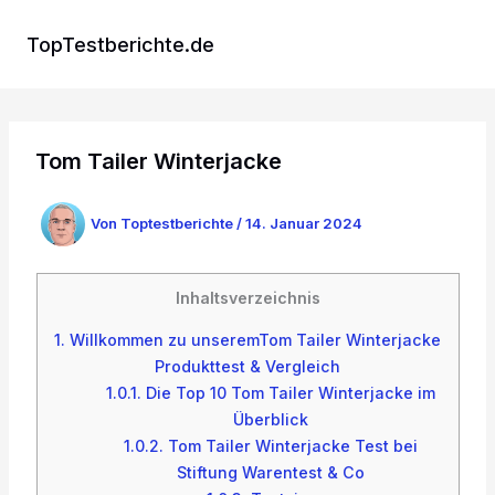
Zum
Inhalt
TopTestberichte.de
springen
Tom Tailer Winterjacke
Von
Toptestberichte
/
14. Januar 2024
Inhaltsverzeichnis
1.
Willkommen zu unseremTom Tailer Winterjacke
Produkttest & Vergleich
1.0.1.
Die Top 10 Tom Tailer Winterjacke im
Überblick
1.0.2.
Tom Tailer Winterjacke Test bei
Stiftung Warentest & Co