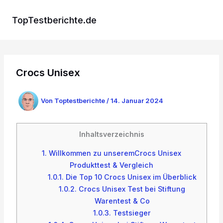
Zum
Inhalt
TopTestberichte.de
springen
Crocs Unisex
Von
Toptestberichte
/
14. Januar 2024
Inhaltsverzeichnis
1.
Willkommen zu unseremCrocs Unisex
Produkttest & Vergleich
1.0.1.
Die Top 10 Crocs Unisex im Überblick
1.0.2.
Crocs Unisex Test bei Stiftung
Warentest & Co
1.0.3.
Testsieger