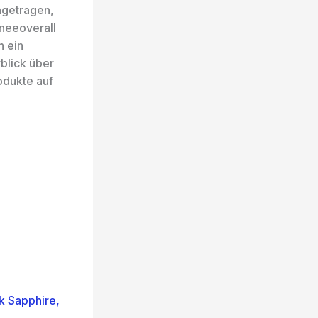
ngetragen,
hneeoverall
n ein
blick über
odukte auf
k Sapphire,