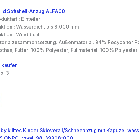
ild Softshell-Anzug ALFA08
duktart : Einteiler
nktion : Wasserdicht bis 8,000 mm
ktion : Winddicht
terialzusammensetzung: Außenmaterial: 94% Recycelter P
sthan; Futter: 100% Polyester; Füllmaterial: 100% Polyester
 kaufen
o. 3
ct by killtec Kinder Skioverall/Schneeanzug mit Kapuze, was
S ONPC, royal, 98, 39908-000