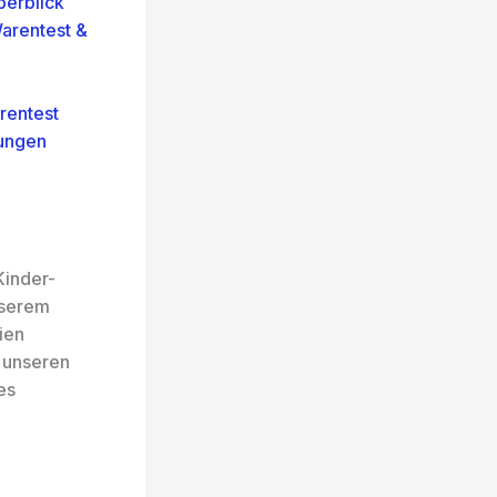
berblick
Warentest &
rentest
nungen
Kinder-
nserem
ien
h unseren
es