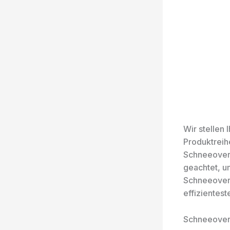
Wir stellen
Produktreih
Schneeovera
geachtet, u
Schneeovera
effizientest
Schneeovera