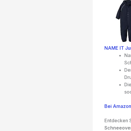
NAME IT Jun
Na
Sc
De
Dr
Di
sod
Bei Amazon
Entdecken S
Schneeovera