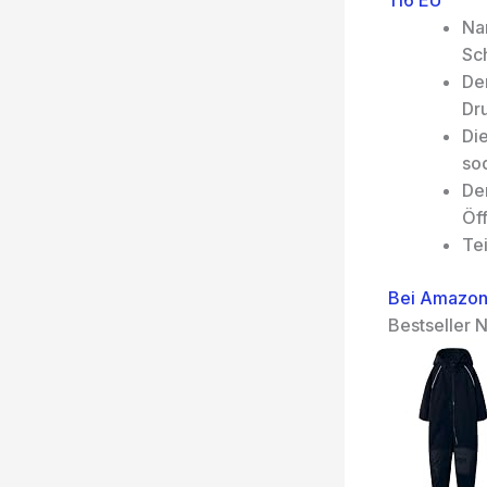
116 EU
Na
Sc
De
Dr
Di
sod
De
Öf
Te
Bei Amazon
Bestseller N