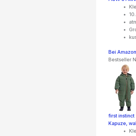
Kl
10
at
Gr
ku
Bei Amazon
Bestseller N
first insti
Kapuze, wa
Kl