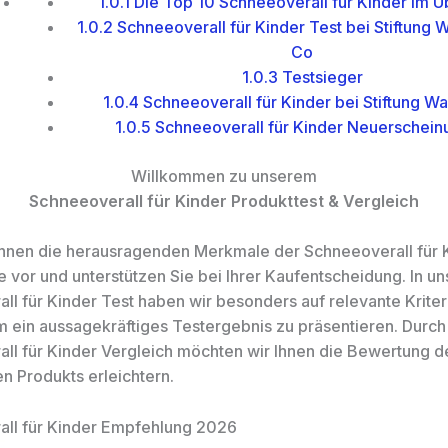
1.0.1
Die Top 10 Schneeoverall für Kinder im Ü
1.0.2
Schneeoverall für Kinder Test bei Stiftung 
Co
1.0.3
Testsieger
1.0.4
Schneeoverall für Kinder bei Stiftung Wa
1.0.5
Schneeoverall für Kinder Neuerschei
Willkommen zu unserem
Schneeoverall für Kinder Produkttest & Vergleich
 Ihnen die herausragenden Merkmale der Schneeoverall für 
e vor und unterstützen Sie bei Ihrer Kaufentscheidung. In u
ll für Kinder Test haben wir besonders auf relevante Kriter
m ein aussagekräftiges Testergebnis zu präsentieren. Durc
ll für Kinder Vergleich möchten wir Ihnen die Bewertung d
en Produkts erleichtern.
ll für Kinder Empfehlung 2026