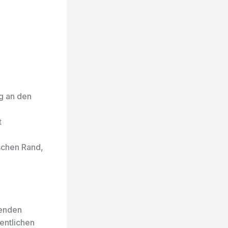
g an den
t
schen Rand,
senden
entlichen