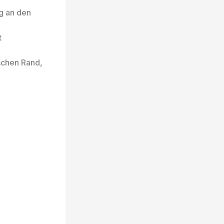
g an den
t
schen Rand,