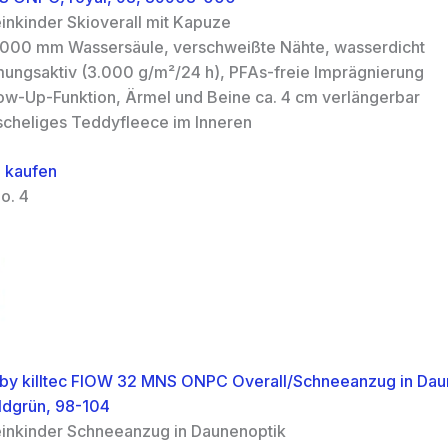
einkinder Skioverall mit Kapuze
.000 mm Wassersäule, verschweißte Nähte, wasserdicht
mungsaktiv (3.000 g/m²/24 h), PFAs-freie Imprägnierung
ow-Up-Funktion, Ärmel und Beine ca. 4 cm verlängerbar
scheliges Teddyfleece im Inneren
 kaufen
o. 4
nct by killtec FIOW 32 MNS ONPC Overall/Schneeanzug in Dau
ldgrün, 98-104
einkinder Schneeanzug in Daunenoptik