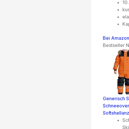
10
ku
el
Ka
Bei Amazon
Bestseller N
Generisch 
Schneeover
Softshellan
Sc
Sk