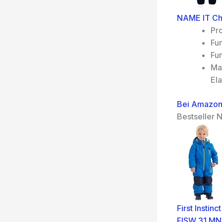
NAME IT Ch
Pro
Fu
Fun
Ma
Ela
Bei Amazon
Bestseller N
First Instin
FISW 31 MN