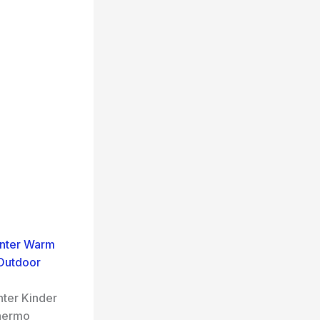
inter Warm
Outdoor
ter Kinder
hermo