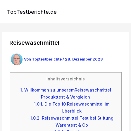
Zum
Inhalt
TopTestberichte.de
springen
Reisewaschmittel
Von
Toptestberichte
/
28. Dezember 2023
Inhaltsverzeichnis
1.
Willkommen zu unseremReisewaschmittel
Produkttest & Vergleich
1.0.1.
Die Top 10 Reisewaschmittel im
Überblick
1.0.2.
Reisewaschmittel Test bei Stiftung
Warentest & Co