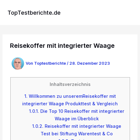
Zum
Inhalt
TopTestberichte.de
springen
Reisekoffer mit integrierter Waage
Von
Toptestberichte
/
28. Dezember 2023
Inhaltsverzeichnis
1.
Willkommen zu unseremReisekoffer mit
integrierter Waage Produkttest & Vergleich
1.0.1.
Die Top 10 Reisekoffer mit integrierter
Waage im Überblick
1.0.2.
Reisekoffer mit integrierter Waage
Test bei Stiftung Warentest & Co