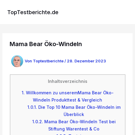
Zum
Inhalt
TopTestberichte.de
springen
Mama Bear Öko-Windeln
Von
Toptestberichte
/
28. Dezember 2023
Inhaltsverzeichnis
1.
Willkommen zu unseremMama Bear Öko-
Windeln Produkttest & Vergleich
1.0.1.
Die Top 10 Mama Bear Öko-Windeln im
Überblick
1.0.2.
Mama Bear Öko-Windeln Test bei
Stiftung Warentest & Co