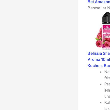
Bei Amazon
Bestseller N
Belissia Sh
Aroma 10ml 
Kochen, Ba
Nat
fri
Pr
ein
un
Kal
la