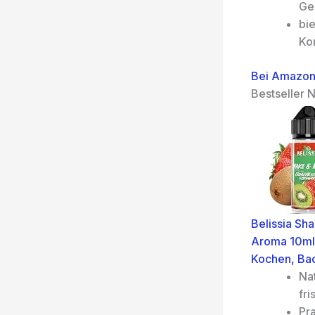
Ge
bie
Ko
Bei Amazon
Bestseller N
Belissia Sh
Aroma 10ml 
Kochen, Ba
Nat
fri
Pr