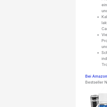
ein
un
Kal
la
Car
Vie
Pr
un
Sc
ind
Tr
Bei Amazon
Bestseller N