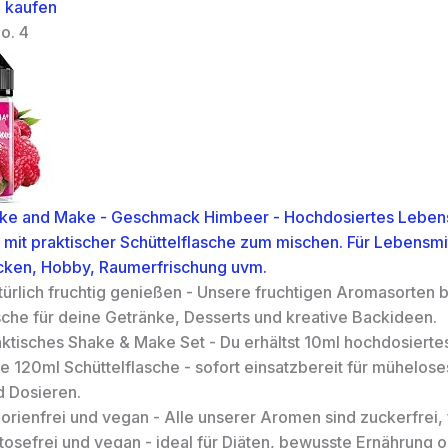
 kaufen
o. 4
ake and Make - Geschmack Himbeer - Hochdosiertes Lebens
mit praktischer Schüttelflasche zum mischen. Für Lebensmit
cken, Hobby, Raumerfrischung uvm.
ürlich fruchtig genießen - Unsere fruchtigen Aromasorten b
sche für deine Getränke, Desserts und kreative Backideen.
aktisches Shake & Make Set - Du erhältst 10ml hochdosiert
e 120ml Schüttelflasche - sofort einsatzbereit für mühelos
d Dosieren.
orienfrei und vegan - Alle unserer Aromen sind zuckerfrei, f
ktosefrei und vegan - ideal für Diäten, bewusste Ernährung 