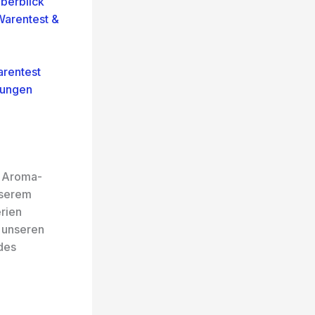
berblick
Warentest &
rentest
nungen
f Aroma-
nserem
rien
h unseren
des