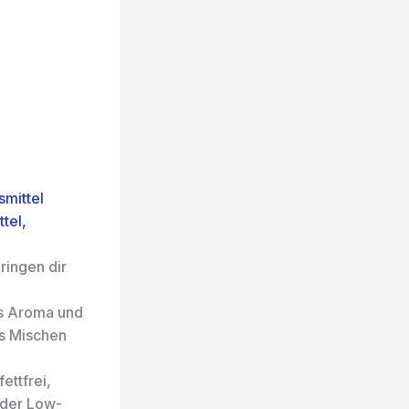
mittel
tel,
ringen dir
es Aroma und
es Mischen
ettfrei,
oder Low-