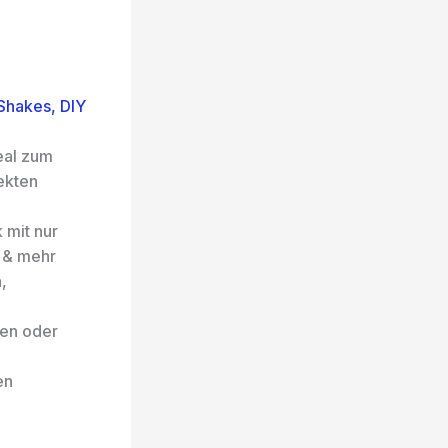
Shakes, DIY
eal zum
ekten
 mit nur
e & mehr
,
ten oder
en