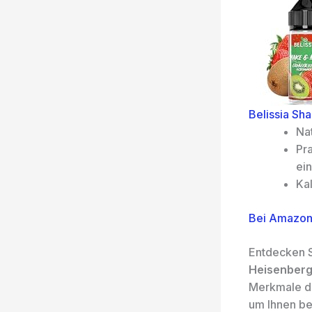
Belissia Sh
Nat
Pr
ein
Kal
Bei Amazon
Entdecken S
Heisenberg
Merkmale d
um Ihnen be