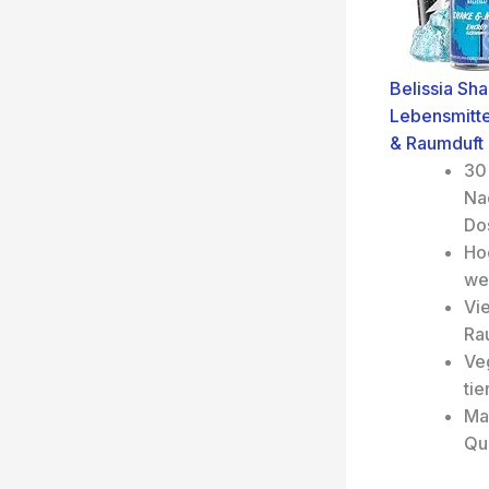
Belissia Sh
Lebensmitte
& Raumduft 
30 
Na
Do
Ho
we
Vie
Ra
Veg
tie
Ma
Qua