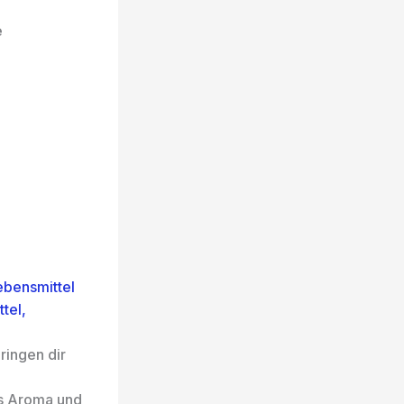
e
ebensmittel
tel,
ringen dir
es Aroma und