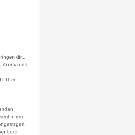
ingen dir...
es Aroma und
ttfrei,...
senden
sentlichen
engetragen,
isenberg