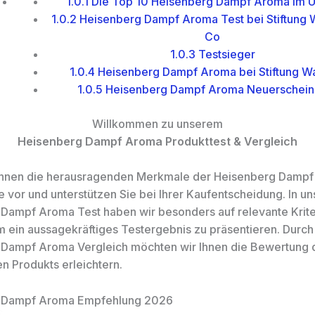
1.0.1
Die Top 10 Heisenberg Dampf Aroma im Ü
1.0.2
Heisenberg Dampf Aroma Test bei Stiftung 
Co
1.0.3
Testsieger
1.0.4
Heisenberg Dampf Aroma bei Stiftung Wa
1.0.5
Heisenberg Dampf Aroma Neuerschei
Willkommen zu unserem
Heisenberg Dampf Aroma Produkttest & Vergleich
 Ihnen die herausragenden Merkmale der Heisenberg Damp
e vor und unterstützen Sie bei Ihrer Kaufentscheidung. In u
Dampf Aroma Test haben wir besonders auf relevante Krite
m ein aussagekräftiges Testergebnis zu präsentieren. Durc
Dampf Aroma Vergleich möchten wir Ihnen die Bewertung 
en Produkts erleichtern.
 Dampf Aroma Empfehlung 2026