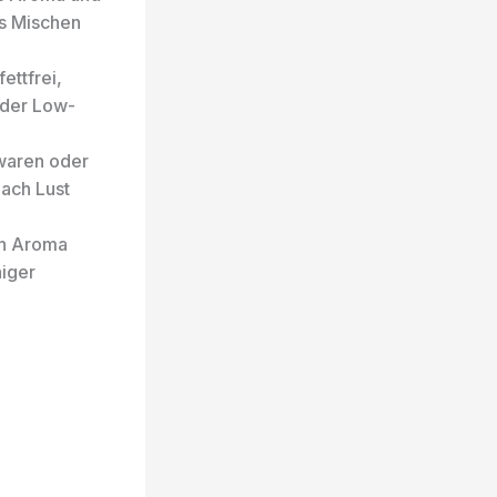
es Mischen
ettfrei,
oder Low-
kwaren oder
nach Lust
in Aroma
niger