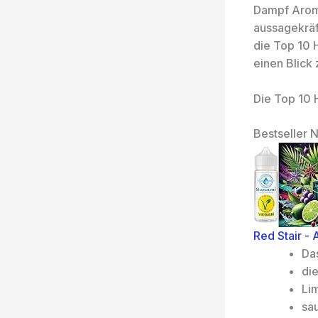
Dampf Aroma
aussagekräf
die Top 10 
einen Blick 
Die Top 10
Bestseller N
Red Stair -
Da
di
Li
sa