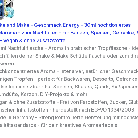
ake and Make - Geschmack Energy - 30ml hochdosiertes
laroma - zum Nachfüllen - Für Backen, Speisen, Getränke, 
- Vegan & ohne Zusatzstoffe
ml Nachfüllflasche - Aroma in praktischer Tropfflasche - id
chfüllen deiner Shake & Make Schüttelflasche oder zum dir
sieren.
chkonzentriertes Aroma - Intensiver, natürlicher Geschmack
nigen Tropfen - perfekt für Backwaren, Desserts, Getränk
lseitig einsetzbar - Für Speisen, Shakes, Quark, Süßspeisen
umdüfte, Kerzen, DIY-Projekte & mehr
an & ohne Zusatzstoffe - Frei von Farbstoffen, Zucker, Glu
rischen Inhaltsstoffen - hergestellt nach EG-VO 1334/2008
de in Germany - Streng kontrollierte Herstellung mit höchst
litätsstandards - für dein kreatives Aromaerlebnis