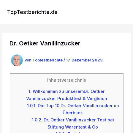
Zum
Inhalt
TopTestberichte.de
springen
Dr. Oetker Vanillinzucker
Von
Toptestberichte
/
17. Dezember 2023
Inhaltsverzeichnis
1.
Willkommen zu unseremDr. Oetker
Vanillinzucker Produkttest & Vergleich
1.0.1.
Die Top 10 Dr. Oetker Vanillinzucker im
Überblick
1.0.2.
Dr. Oetker Vanillinzucker Test bei
Stiftung Warentest & Co