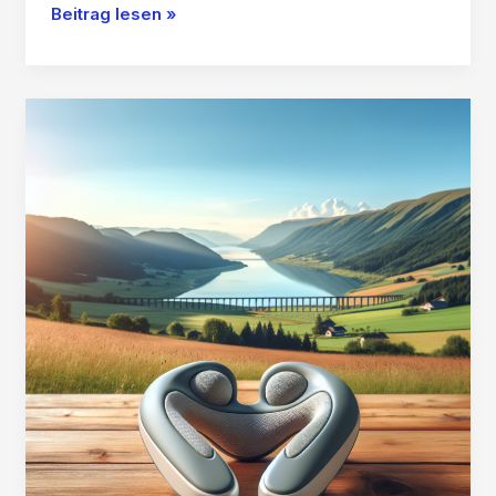
Beurer-
Beitrag lesen »
Fußmassagegerät