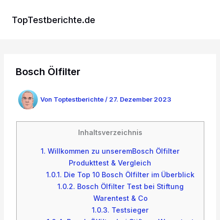
Zum
Inhalt
TopTestberichte.de
springen
Bosch Ölfilter
Von
Toptestberichte
/
27. Dezember 2023
Inhaltsverzeichnis
1.
Willkommen zu unseremBosch Ölfilter
Produkttest & Vergleich
1.0.1.
Die Top 10 Bosch Ölfilter im Überblick
1.0.2.
Bosch Ölfilter Test bei Stiftung
Warentest & Co
1.0.3.
Testsieger