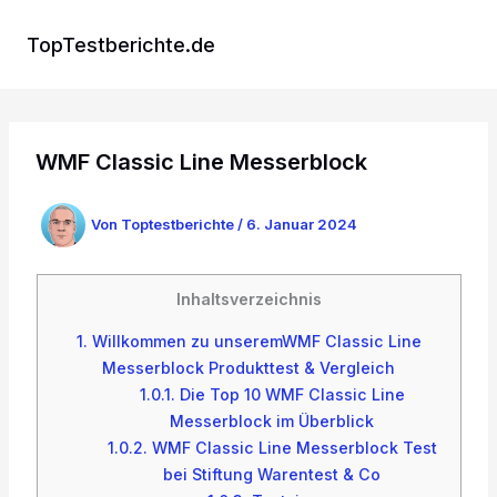
Zum
Inhalt
TopTestberichte.de
springen
WMF Classic Line Messerblock
Von
Toptestberichte
/
6. Januar 2024
Inhaltsverzeichnis
1.
Willkommen zu unseremWMF Classic Line
Messerblock Produkttest & Vergleich
1.0.1.
Die Top 10 WMF Classic Line
Messerblock im Überblick
1.0.2.
WMF Classic Line Messerblock Test
bei Stiftung Warentest & Co