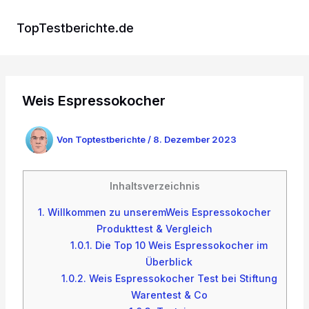
Zum
Inhalt
TopTestberichte.de
springen
Weis Espressokocher
Von
Toptestberichte
/
8. Dezember 2023
Inhaltsverzeichnis
1.
Willkommen zu unseremWeis Espressokocher
Produkttest & Vergleich
1.0.1.
Die Top 10 Weis Espressokocher im
Überblick
1.0.2.
Weis Espressokocher Test bei Stiftung
Warentest & Co