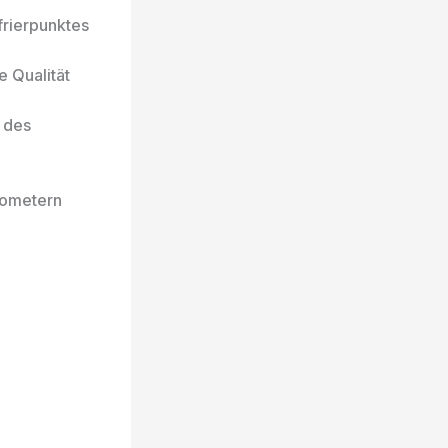
frierpunktes
e Qualität
 des
rometern