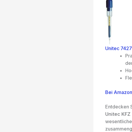
Unitec 7427
Pr
der
Hoc
Fl
Bei Amazon
Entdecken S
Unitec KFZ 
wesentliche
zusammenget