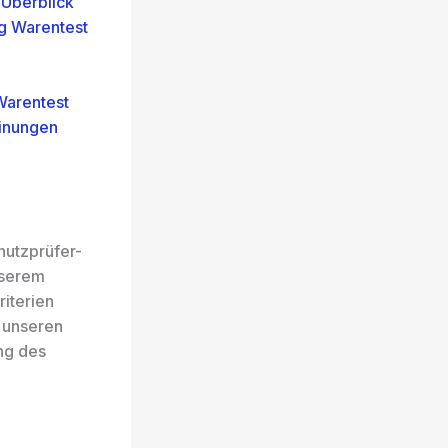
 Überblick
ng Warentest
Warentest
inungen
hutzprüfer-
nserem
riterien
h unseren
ng des