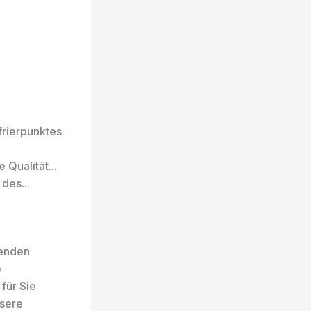
frierpunktes
Qualität...
des...
senden
e
für Sie
nsere