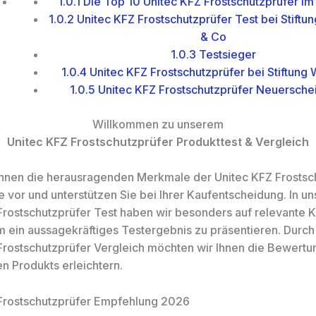
1.0.1
Die Top 10 Unitec KFZ Frostschutzprüfer im
1.0.2
Unitec KFZ Frostschutzprüfer Test bei Stiftu
& Co
1.0.3
Testsieger
1.0.4
Unitec KFZ Frostschutzprüfer bei Stiftung 
1.0.5
Unitec KFZ Frostschutzprüfer Neuersche
Willkommen zu unserem
Unitec KFZ Frostschutzprüfer Produkttest & Vergleich
 Ihnen die herausragenden Merkmale der Unitec KFZ Frostsc
e vor und unterstützen Sie bei Ihrer Kaufentscheidung. In u
Frostschutzprüfer Test haben wir besonders auf relevante K
m ein aussagekräftiges Testergebnis zu präsentieren. Durc
Frostschutzprüfer Vergleich möchten wir Ihnen die Bewertu
en Produkts erleichtern.
Frostschutzprüfer Empfehlung 2026