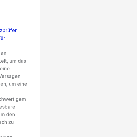
zprüfer
Für
den
elt, um das
 eine
 Versagen
nen, um eine
ochwertigem
lesbare
 um den
ach zu