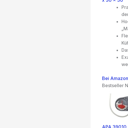
x 30 x 30
Pr
der
Hoc
„M
Fl
Kü
Das
Ex
we
Bei Amazon
Bestseller N
APA 39010 K