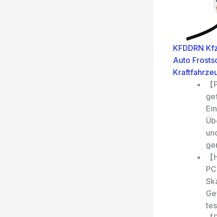
KFDDRN Kfz 
Auto Frostsc
Kraftfahrze
【P
ge
Ei
Üb
un
ge
【H
PC-
Sk
Ge
tes