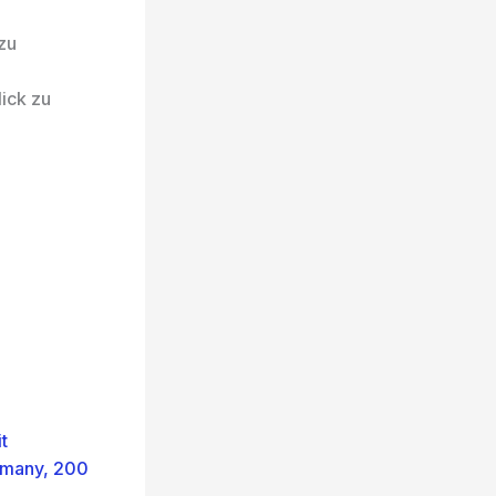
zu
lick zu
t
rmany, 200