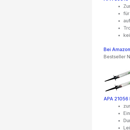
Zu
für
au
Tr
ke
Bei Amazon
Bestseller N
APA 21056 K
zu
Ei
Du
Lei