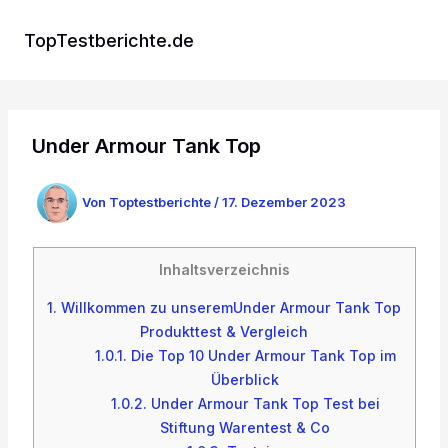
Zum
Inhalt
TopTestberichte.de
springen
Under Armour Tank Top
Von
Toptestberichte
/
17. Dezember 2023
Inhaltsverzeichnis
1.
Willkommen zu unseremUnder Armour Tank Top
Produkttest & Vergleich
1.0.1.
Die Top 10 Under Armour Tank Top im
Überblick
1.0.2.
Under Armour Tank Top Test bei
Stiftung Warentest & Co