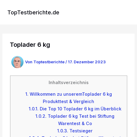
Zum
Inhalt
TopTestberichte.de
springen
Toplader 6 kg
Von
Toptestberichte
/
17. Dezember 2023
Inhaltsverzeichnis
1.
Willkommen zu unseremToplader 6 kg
Produkttest & Vergleich
1.0.1.
Die Top 10 Toplader 6 kg im Überblick
1.0.2.
Toplader 6 kg Test bei Stiftung
Warentest & Co
1.0.3.
Testsieger