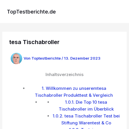
Zum
Inhalt
TopTestberichte.de
springen
tesa Tischabroller
Von
Toptestberichte
/
13. Dezember 2023
Inhaltsverzeichnis
1.
Willkommen zu unseremtesa
Tischabroller Produkttest & Vergleich
1.0.1.
Die Top 10 tesa
Tischabroller im Überblick
1.0.2.
tesa Tischabroller Test bei
Stiftung Warentest & Co