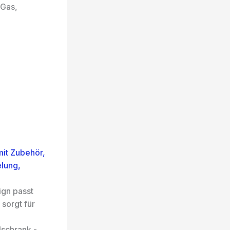
(Gas,
mit Zubehör,
elung,
gn passt
sorgt für
schrank -