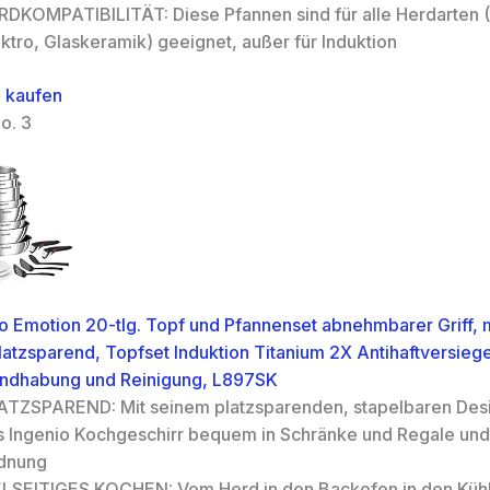
RDKOMPATIBILITÄT: Diese Pfannen sind für alle Herdarten 
ktro, Glaskeramik) geeignet, außer für Induktion
 kaufen
o. 3
io Emotion 20-tlg. Topf und Pfannenset abnehmbarer Griff, 
platzsparend, Topfset Induktion Titanium 2X Antihaftversieg
andhabung und Reinigung, L897SK
ATZSPAREND: Mit seinem platzsparenden, stapelbaren Desi
s Ingenio Kochgeschirr bequem in Schränke und Regale und 
dnung
ELSEITIGES KOCHEN: Vom Herd in den Backofen in den Kühl