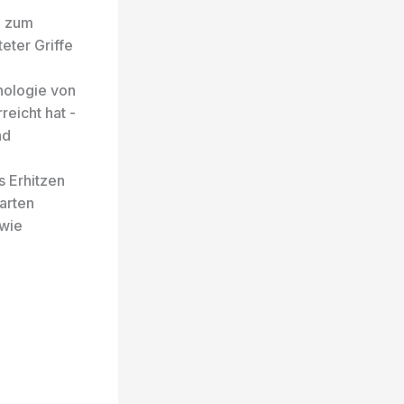
l zum
eter Griffe
nologie von
reicht hat -
nd
s Erhitzen
arten
 wie