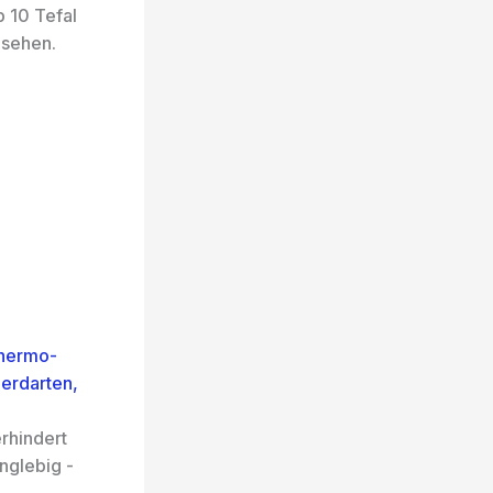
 10 Tefal
 sehen.
Thermo-
Herdarten,
rhindert
nglebig -