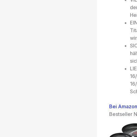
de
Her
EI
Ti
wi
SI
häl
sic
LI
16
16
Sch
Bei Amazon
Bestseller N