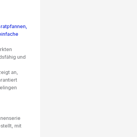
Bratpfannen,
einfache
rkten
dsfähig und
eigt an,
rantiert
elingen
nenserie
tellt, mit