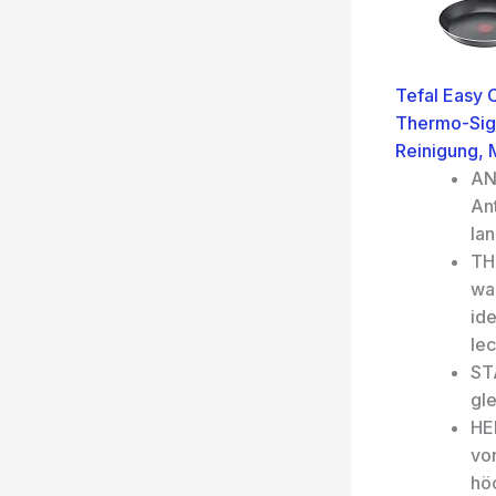
Tefal Easy 
Thermo-Sign
Reinigung,
AN
An
la
TH
wan
id
le
ST
gl
HE
von
hö