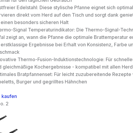
timal für den täglichen Gebrauch
tfreier Edelstahl: Diese stylische Pfanne eignet sich optima
vieren direkt vom Herd auf den Tisch und sorgt dank geniet
r einen besonders sicheren Halt
ermo-Signal Temperaturindikator: Die Thermo-Signal-Tech
al zeigt an, wann die Pfanne die optimale Brattemperatur er
 erstklassige Ergebnisse bei Erhalt von Konsistenz, Farbe u
schmack
novative Thermo-Fusion-Induktionstechnologie: Für schnelle
d gleichmäßige Kochergebnisse - kompatibel mit allen Herd
timales Bratpfannenset: Für leicht zuzubereitende Rezepte
eletts, Burger und gegrilltes Hähnchen
 kaufen
o. 2