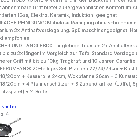
r abnehmbare Griff bietet außergewöhnlichen Komfort im Allt
darten (Gas, Elektro, Keramik, Induktion) geeignet
NFACHE REINIGUNG: Mühelose Reinigung ohne schrubben d
tanium 2x Antihaftversiegelung. Spülmaschinengeeignet, 
rd empfohlen
CHER UND LANGLEBIG: Langlebige Titanium 2x Antihaftvers
t bis zu 2x länger im Vergleich zur Tefal Standard Versiegel
herer Griff mit bis zu 10kg Tragkraft und 10 Jahren Garantie
EFERUMFANG: 20-teiliges Set: Pfannen 22/24/28cm + Koch
/18/20cm + Kasserolle 24cm, Wokpfanne 26cm + 3 Kunstst
/18/20cm + 4 Pfannenschützer + 3 Zubehörartikel (Löffel, S
litzspatel) + 2 Griffe
 kaufen
o. 4