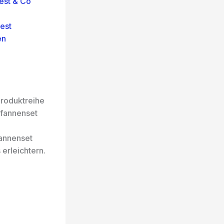
est & Co
est
en
Produktreihe
Pfannenset
fannenset
erleichtern.