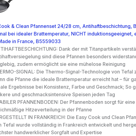
Cook & Clean Pfannenset 24/28 cm, Antihaftbeschichtung, 
al bei idealer Brattemperatur, NICHT induktionsgeeignet, 
 Made in France, B5559033
TIHAFTBESCHICHTUNG: Dank der mit Titanpartikeln verstä
tihaftversiegelung sind diese Pfannen besonders widerstan
nglebig, zudem ermöglicht sie eine mühelose Reinigung
ERMO-SIGNAL: Die Thermo-Signal-Technologie von Tefal z
n die Pfanne die ideale Brattemperatur erreicht hat – für ga
eale Ergebnisse bei Konsistenz, Farbe und Geschmack; So g
ckere und geschmacksintensive Speisen jeden Tag
ABILER PFANNENBODEN: Der Pfannenboden sorgt für eine
eichmäßige Hitzeverteilung in der Pfanne
RGESTELLT IN FRANKREICH: Die Easy Cook und Clean Pfan
 Tefal wurde vollständig in Frankreich entwickelt und herges
chster handwerklicher Sorgfalt und Expertise