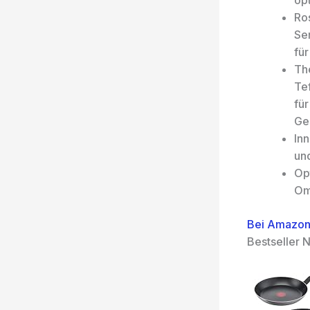
op
Ros
Ser
fü
Th
Tef
für
Ge
In
un
Op
Om
Bei Amazon
Bestseller N