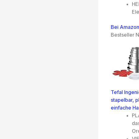
HE
Ele
Bei Amazon
Bestseller N
Tefal Ingen
stapelbar, 
einfache H
PL
da
Or
VI