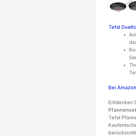
Tefal Duetto
An
das
Ros
Ser
Th
Tef
Bei Amazon
Entdecken S
Pfannenset
Tefal Pfann
Kaufentsche
berücksicht