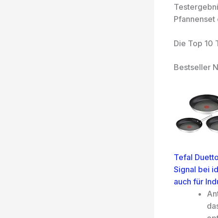
Testergebni
Pfannenset 
Die Top 10 
Bestseller N
Tefal Duett
Signal bei i
auch für In
An
da