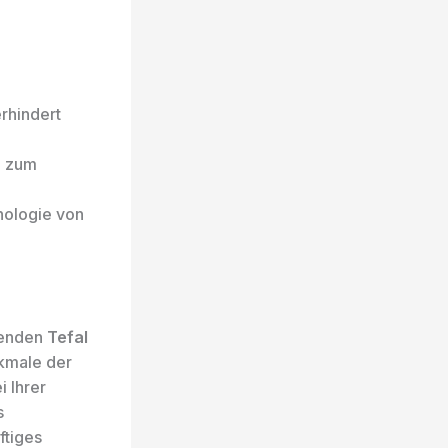
rhindert
l zum
nologie von
senden
Tefal
rkmale der
 Ihrer
s
ftiges