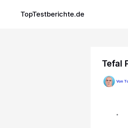
Zum
Inhalt
TopTestberichte.de
springen
Tefal
Von
To