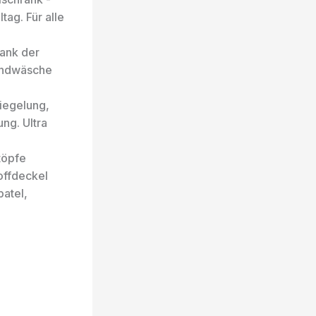
ag. Für alle
ank der
Handwäsche
iegelung,
ung. Ultra
töpfe
offdeckel
patel,