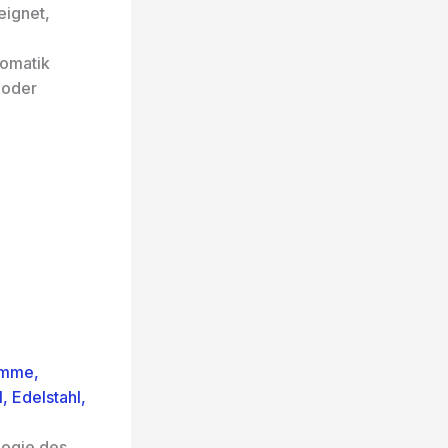
eignet,
tomatik
n oder
ramme,
, Edelstahl,
ologie des