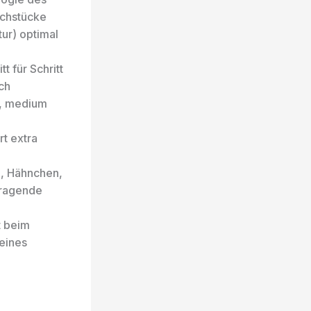
schstücke
ur) optimal
tt für Schritt
ch
g, medium
rt extra
h, Hähnchen,
rragende
t beim
 eines