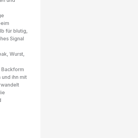
ten und
ge
beim
 für blutig,
ches Signal
ak, Wurst,
e Backform
 und ihn mit
rwandelt
die
d