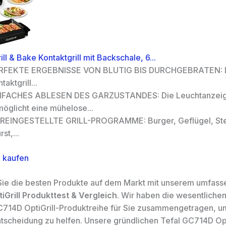
ill & Bake Kontaktgrill mit Backschale, 6...
RFEKTE ERGEBNISSE VON BLUTIG BIS DURCHGEBRATEN: De
taktgrill...
NFACHES ABLESEN DES GARZUSTANDES: Die Leuchtanzei
möglicht eine mühelose...
REINGESTELLTE GRILL-PROGRAMME: Burger, Geflügel, St
st,...
 kaufen
ie die besten Produkte auf dem Markt mit unserem umfas
Grill Produkttest & Vergleich
. Wir haben die wesentlich
C714D OptiGrill-Produktreihe für Sie zusammengetragen, u
ntscheidung zu helfen. Unsere gründlichen Tefal GC714D Opt