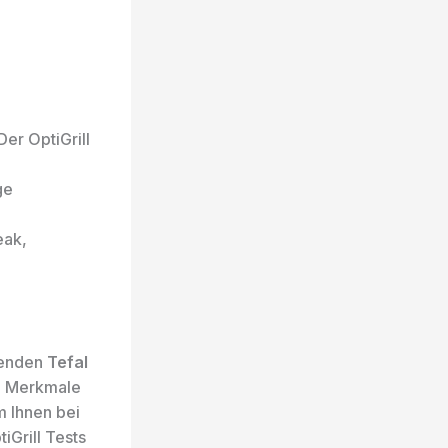
r OptiGrill
ge
eak,
senden
Tefal
en Merkmale
m Ihnen bei
iGrill Tests