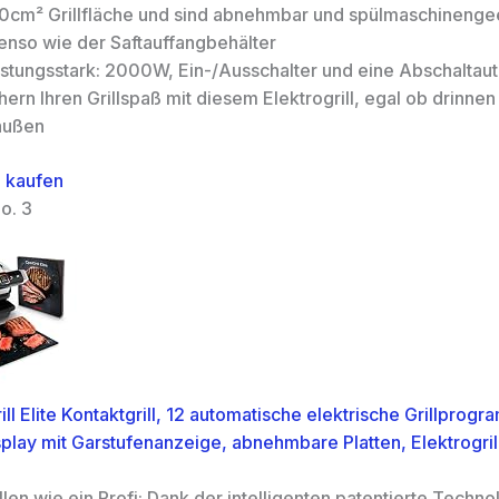
0cm² Grillfläche und sind abnehmbar und spülmaschinenge
enso wie der Saftauffangbehälter
istungsstark: 2000W, Ein-/Ausschalter und eine Abschaltau
hern Ihren Grillspaß mit diesem Elektrogrill, egal ob drinne
außen
 kaufen
o. 3
ill Elite Kontaktgrill, 12 automatische elektrische Grillprog
splay mit Garstufenanzeige, abnehmbare Platten, Elektrogrill
llen wie ein Profi: Dank der intelligenten patentierte Techn