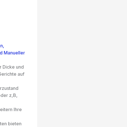
en,
d Manueller
r Dicke und
Gerichte auf
arzustand
oder z,B,
itern Ihre
tten bieten