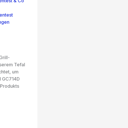
entest & Co
entest
ngen
rill-
nserem Tefal
chtet, um
al GC714D
 Produkts