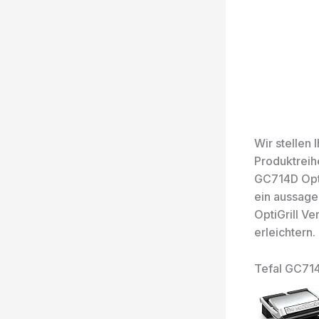
Wir stellen
Produktreih
GC714D Opti
ein aussage
OptiGrill V
erleichtern.
Tefal GC714