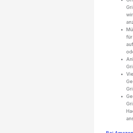
Gr
wi
an
Müh
für
au
od
Anb
Gri
Vi
Ge
Gri
Ge
Gri
Hac
an