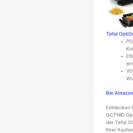
Tefal OptiGr
PE
Kon
EI
er
VO
Wur
Bei Amazon
Entdecken S
GC714D Opti
der Tefal G
Ihrer Kaufe