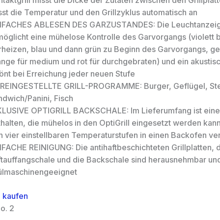
taktgrill misst die Dicke der Zutaten zwischen den Grillplat
sst die Temperatur und den Grillzyklus automatisch an
NFACHES ABLESEN DES GARZUSTANDES: Die Leuchtanzei
möglicht eine mühelose Kontrolle des Garvorgangs (violett 
rheizen, blau und dann grün zu Beginn des Garvorgangs, gelb
ange für medium und rot für durchgebraten) und ein akustis
önt bei Erreichung jeder neuen Stufe
REINGESTELLTE GRILL-PROGRAMME: Burger, Geflügel, Ste
ndwich/Panini, Fisch
KLUSIVE OPTIGRILL BACKSCHALE: Im Lieferumfang ist ein
halten, die mühelos in den OptiGrill eingesetzt werden kann
n vier einstellbaren Temperaturstufen in einen Backofen ve
NFACHE REINIGUNG: Die antihaftbeschichteten Grillplatten, 
ftauffangschale und die Backschale sind herausnehmbar un
ülmaschinengeeignet
 kaufen
o. 2