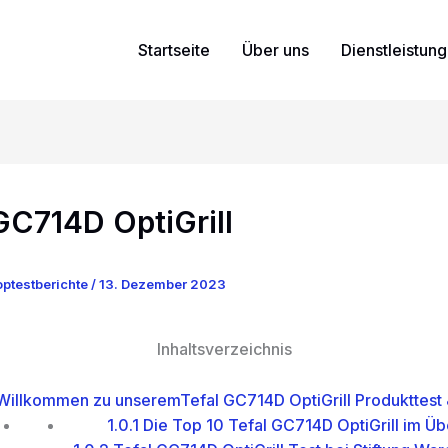
Startseite
Über uns
Dienstleistun
GC714D OptiGrill
ptestberichte
/
13. Dezember 2023
Inhaltsverzeichnis
illkommen zu unseremTefal GC714D OptiGrill Produkttest 
1.0.1
Die Top 10 Tefal GC714D OptiGrill im Üb