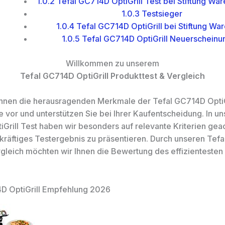
1.0.2
Tefal GC714D OptiGrill Test bei Stiftung War
1.0.3
Testsieger
1.0.4
Tefal GC714D OptiGrill bei Stiftung War
1.0.5
Tefal GC714D OptiGrill Neuerscheinu
Willkommen zu unserem
Tefal GC714D OptiGrill Produkttest & Vergleich
 Ihnen die herausragenden Merkmale der Tefal GC714D OptiG
e vor und unterstützen Sie bei Ihrer Kaufentscheidung. In u
Grill Test haben wir besonders auf relevante Kriterien gea
kräftiges Testergebnis zu präsentieren. Durch unseren Tef
ergleich möchten wir Ihnen die Bewertung des effizientesten
D OptiGrill Empfehlung 2026