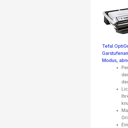
Tefal OptiGr
Garstufenan
Modus, abne
Pe
den
de
Lic
Ihr
knu
Ma
Gri
Ein