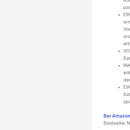
Kon
pa
EI
er
Vo
or
ert
VO
Sa
IN
ent
de
EI
Sa
sp
Bei Amazon
Bestseller N