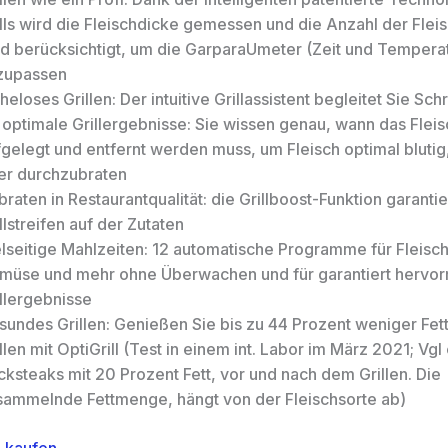
ills wird die Fleischdicke gemessen und die Anzahl der Flei
rd berücksichtigt, um die GarparaUmeter (Zeit und Temperat
zupassen
eloses Grillen: Der intuitive Grillassistent begleitet Sie Schri
 optimale Grillergebnisse: Sie wissen genau, wann das Fleis
fgelegt und entfernt werden muss, um Fleisch optimal bluti
er durchzubraten
raten in Restaurantqualität: die Grillboost-Funktion garantie
llstreifen auf der Zutaten
elseitige Mahlzeiten: 12 automatische Programme für Fleisc
müse und mehr ohne Überwachen und für garantiert hervo
llergebnisse
sundes Grillen: Genießen Sie bis zu 44 Prozent weniger Fet
llen mit OptiGrill (Test in einem int. Labor im März 2021; Vgl
ksteaks mit 20 Prozent Fett, vor und nach dem Grillen. Die
sammelnde Fettmenge, hängt von der Fleischsorte ab)