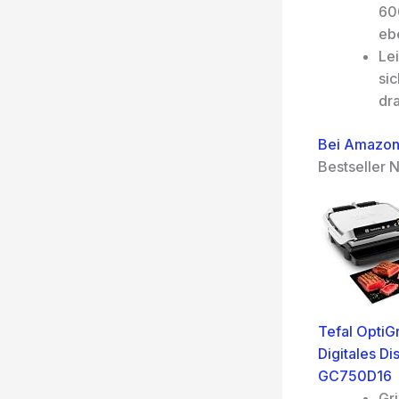
60
eb
Le
sic
dr
Bei Amazon
Bestseller N
Tefal OptiGr
Digitales Di
GC750D16
Gri