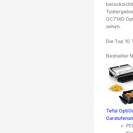
berücksicht
Testergebni
GC714D Opti
sehen.
Die Top 10 
Bestseller N
Tefal OptiG
Garstufenan
PE