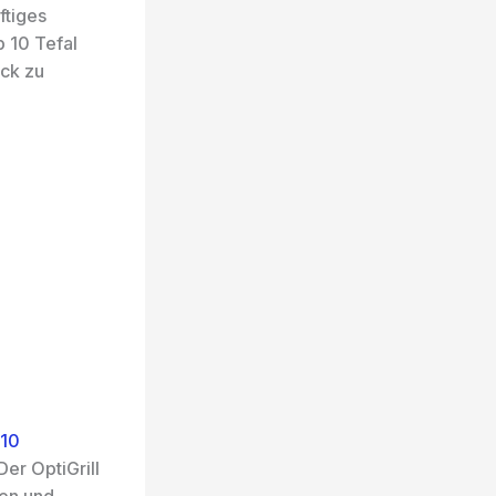
ftiges
 10 Tefal
ick zu
D10
r OptiGrill