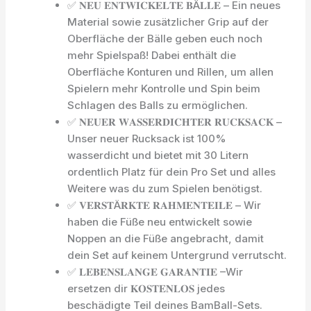
✅ 𝐍𝐄𝐔 𝐄𝐍𝐓𝐖𝐈𝐂𝐊𝐄𝐋𝐓𝐄 𝐁Ä𝐋𝐋𝐄 – Ein neues
Material sowie zusätzlicher Grip auf der
Oberfläche der Bälle geben euch noch
mehr Spielspaß! Dabei enthält die
Oberfläche Konturen und Rillen, um allen
Spielern mehr Kontrolle und Spin beim
Schlagen des Balls zu ermöglichen.
✅ 𝐍𝐄𝐔𝐄𝐑 𝐖𝐀𝐒𝐒𝐄𝐑𝐃𝐈𝐂𝐇𝐓𝐄𝐑 𝐑𝐔𝐂𝐊𝐒𝐀𝐂𝐊 –
Unser neuer Rucksack ist 100%
wasserdicht und bietet mit 30 Litern
ordentlich Platz für dein Pro Set und alles
Weitere was du zum Spielen benötigst.
✅ 𝐕𝐄𝐑𝐒𝐓Ä𝐑𝐊𝐓𝐄 𝐑𝐀𝐇𝐌𝐄𝐍𝐓𝐄𝐈𝐋𝐄 – Wir
haben die Füße neu entwickelt sowie
Noppen an die Füße angebracht, damit
dein Set auf keinem Untergrund verrutscht.
✅ 𝐋𝐄𝐁𝐄𝐍𝐒𝐋𝐀𝐍𝐆𝐄 𝐆𝐀𝐑𝐀𝐍𝐓𝐈𝐄 –Wir
ersetzen dir 𝐊𝐎𝐒𝐓𝐄𝐍𝐋𝐎𝐒 jedes
beschädigte Teil deines BamBall-Sets.