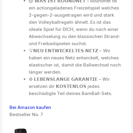
🏐 𝗪𝗔𝗦 𝗜𝗦𝗧 𝗥𝗢𝗨𝗡𝗗𝗡𝗘𝗧 – Roundnet ist
ein actiongeladenes Freizeitspiel welches
2-gegen-2-ausgetragen wird und stark
den Volleyballregeln ähnelt. Es ist das
ideale Spiel für DICH, wenn du nach einer
Abwechselung zu den klassischen Strand-
und Freibadspielen suchst.
💡𝗡𝗘𝗨 𝗘𝗡𝗧𝗪𝗜𝗖𝗞𝗘𝗟𝗧𝗘𝗦 𝗡𝗘𝗧𝗭 – Wir
haben ein neues Netz entwickelt, welches
elastischer ist, damit die Ballwechsel noch
länger werden.
♻ 𝗟𝗘𝗕𝗘𝗡𝗦𝗟𝗔𝗡𝗚𝗘 𝗚𝗔𝗥𝗔𝗡𝗧𝗜𝗘 – Wir
ersetzen dir 𝗞𝗢𝗦𝗧𝗘𝗡𝗟𝗢𝗦 jedes
beschädigte Teil deines BamBall-Sets.
Bei Amazon kaufen
Bestseller No. 7