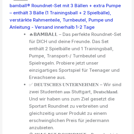
bamball® Roundnet-Set mit 3 Bällen + extra Pumpe
– enthält 3 Bälle (1 Trainingsball + 2 Spielbälle),
verstärkte Rahmenteile, Turnbeutel, Pumpe und
Anleitung - Versand innerhalb 1-2 Tage
🔥𝗕𝗔𝗠𝗕𝗔𝗟𝗟 – Das perfekte Roundnet-Set
für DICH und deine Freunde. Das Set
enthält 2 Spielbälle und 1 Trainingsball,
Pumpe, Transport-/ Turnbeutel und
Spielregeln. Probiere jetzt unser
einzigartiges Sportspiel für Teenager und
Erwachsene aus.
✅ 𝐃𝐄𝐔𝐓𝐒𝐂𝐇𝐄𝐒 𝐔𝐍𝐓𝐄𝐑𝐍𝐄𝐇𝐌𝐄𝐍 – Wir sind
zwei Studenten 𝐚𝐮𝐬 Stuttgart, 𝐃𝐞𝐮𝐭𝐬𝐜𝐡𝐥𝐚𝐧𝐝.
Und wir haben uns zum Ziel gesetzt die
Sportart Roundnet zu verbreiten und
gleichzeitig unser Produkt zu einem
erschwinglichen Preis für jedermann
anzubieten.