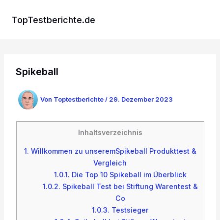
Zum
Inhalt
TopTestberichte.de
springen
Spikeball
Von
Toptestberichte
/
29. Dezember 2023
Inhaltsverzeichnis
1.
Willkommen zu unseremSpikeball Produkttest &
Vergleich
1.0.1.
Die Top 10 Spikeball im Überblick
1.0.2.
Spikeball Test bei Stiftung Warentest &
Co
1.0.3.
Testsieger