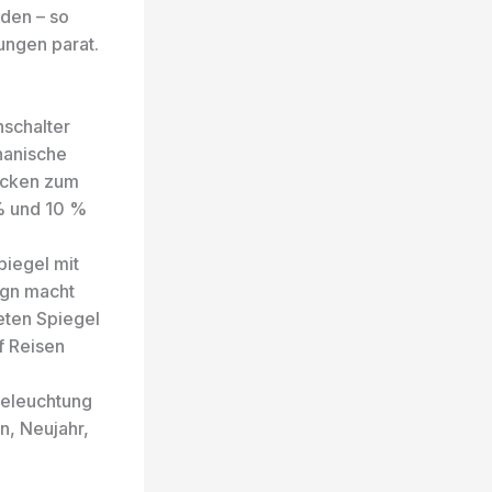
den – so
ungen parat.
hschalter
hanische
rücken zum
 % und 10 %
iegel mit
sign macht
eten Spiegel
f Reisen
mit beleuchtung
n, Neujahr,