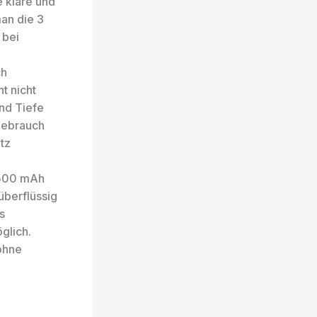
e klare und
an die 3
 bei
ch
t nicht
nd Tiefe
tgebrauch
tz
1500 mAh
überflüssig
s
glich.
 ohne