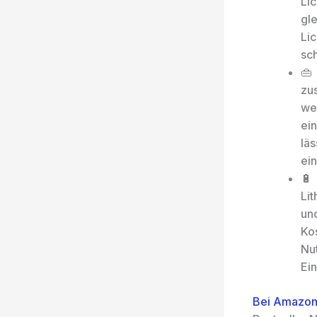
Lic
gl
Lic
sc
👜
zu
we
ein
lä
ei
🔋
Lit
un
Ko
Nu
Ei
Bei Amazon