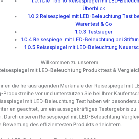
1.0.1
Die Top 10 Reisespiegel mit LED-Beleuch
Überblick
1.0.2
Reisespiegel mit LED-Beleuchtung Test bei
Warentest & Co
1.0.3
Testsieger
1.0.4
Reisespiegel mit LED-Beleuchtung bei Stiftu
1.0.5
Reisespiegel mit LED-Beleuchtung Neuers
Willkommen zu unserem
Reisespiegel mit LED-Beleuchtung Produkttest & Vergleic
 Ihnen die herausragenden Merkmale der Reisespiegel mit L
-Produktreihe vor und unterstützen Sie bei Ihrer Kaufentsch
sespiegel mit LED-Beleuchtung Test haben wir besonders 
riterien geachtet, um ein aussagekräftiges Testergebnis zu
n. Durch unseren Reisespiegel mit LED-Beleuchtung Vergle
e Bewertung des effizientesten Produkts erleichtern.