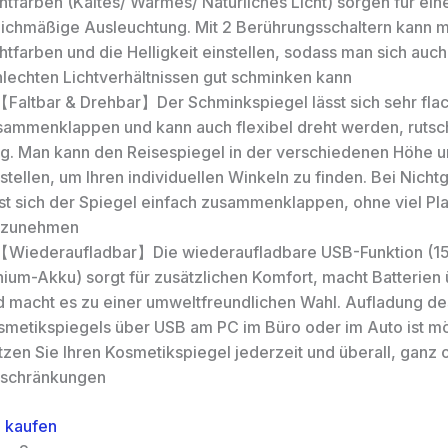
htfarben (Kaltes/ Warmes/ Natürliches Licht) sorgen für ein
eichmäßige Ausleuchtung. Mit 2 Berührungsschaltern kann m
htfarben und die Helligkeit einstellen, sodass man sich auch
hlechten Lichtverhältnissen gut schminken kann
【Faltbar & Drehbar】Der Schminkspiegel lässt sich sehr fla
sammenklappen und kann auch flexibel dreht werden, rutsch
g. Man kann den Reisespiegel in der verschiedenen Höhe u
stellen, um Ihren individuellen Winkeln zu finden. Bei Nich
sst sich der Spiegel einfach zusammenklappen, ohne viel Pla
nzunehmen
【Wiederaufladbar】Die wiederaufladbare USB-Funktion (
hium-Akku) sorgt für zusätzlichen Komfort, macht Batterien 
d macht es zu einer umweltfreundlichen Wahl. Aufladung de
smetikspiegels über USB am PC im Büro oder im Auto ist mö
tzen Sie Ihren Kosmetikspiegel jederzeit und überall, ganz
nschränkungen
 kaufen