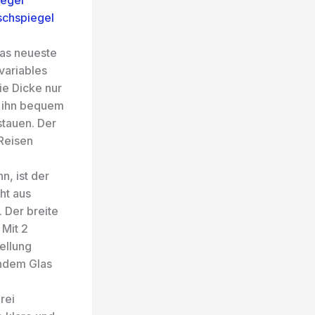
iegel
ischspiegel
as neueste
variables
ie Dicke nur
ie ihn bequem
stauen. Der
 Reisen
, ist der
ht aus
 Der breite
 Mit 2
ellung
endem Glas
rei