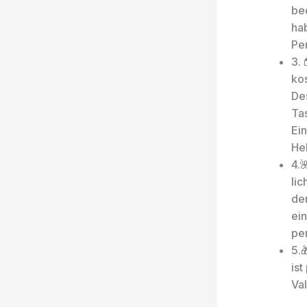
be
ha
Pe
3.
kos
De
Ta
Ei
He
4.
lic
de
ei
per
5.
is
Val