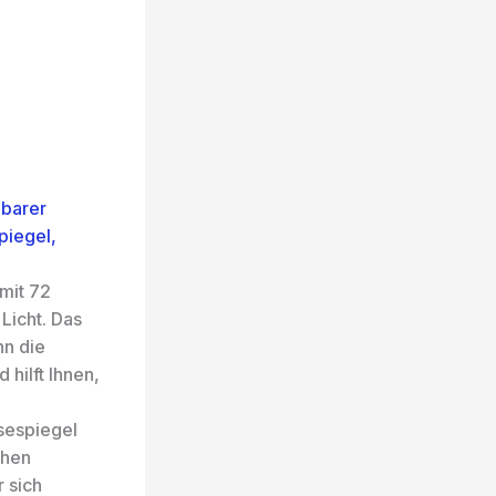
barer
piegel,
mit 72
Licht. Das
nn die
hilft Ihnen,
sespiegel
chen
r sich