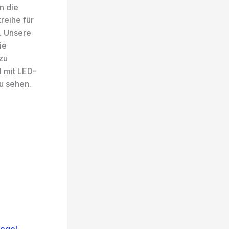
n die
reihe für
. Unsere
ie
zu
l mit LED-
u sehen.