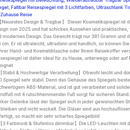
etikspiegel mit Beleuchtung, Wiederaufladbar Tragbar Sp
gel, Faltbar Reisespiegel mit 3 Lichtfarben, Ultraschlank T
r Zuhause Reise
Neuestes Design & Tragbar】 Dieser Kosmetikspiegel ist d
sign von 2025 und hat schickes Aussehen und praktisches, 
d modernes Design. Das Gewicht trägt nur 381 Gramm und d
 cm. Er ist ultraleicht, ultradünn und handlich, so können S
 Ihrer Hand- und Kosmetiktasche oder Ihrem Reisekoffer ver
sespiegel ist daher ideal für zu Hause, unterwegs oder auf
eignet
【Stabil & Hochwertige Verarbeitung】Obwohl leicht und dünn
D Spiegel sehr stabil. Denn das Gehäuse des Spiegels beste
hwertigem ABS-Material, und ist gut verarbeitet und solide.
andfuß mit 4 rutschhemmender Fuß sorgt für sicheren Stand.
rker Gelenke lässt der Spiegel sich in jeder gewünschten St
rbleiben und nicht wackelt. Die Gläser sind aus hochauflös
ertigt, so macht ein sehr scharfes Spiegelbild
【3 Farbmodi & Stufenlos dimmbar】Die LED-Leuchten mit d