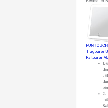
Bestseller N
FUNTOUCH K
Tragbarer Ul
Faltbarer M
1.
di
LED
du
ei
2.
mit
Bat