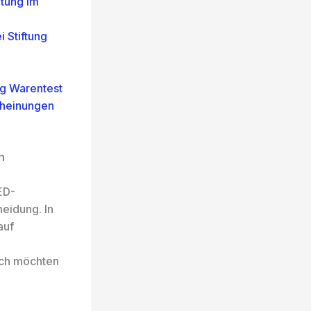
tung im
 Stiftung
ng Warentest
cheinungen
h
ED-
eidung. In
auf
ich möchten