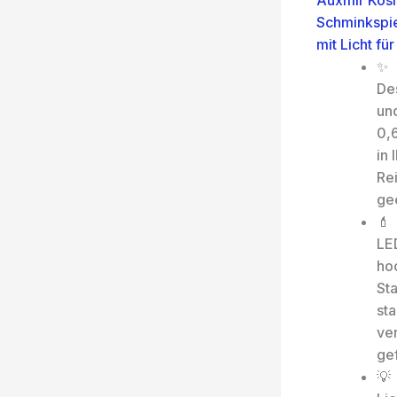
Auxmir Kosm
Schminkspie
mit Licht fü
✨【
De
un
0,6
in
Rei
ge
💄
LE
hoc
St
sta
ve
gef
💡