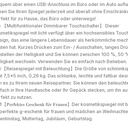
quem über einen USB-Anschluss im Büro oder im Auto aufla
ben Sie Ihren Spiegel jederzeit und überall ohne Einschränk
rfekt für zu Hause, das Büro oder unterwegs!
💄【Multifunktionaler Dimmbarer Touchschalter】 Dieser
metikspiegel mit licht verfügt über ein hochsensibles Touc
sign, das eine längere Lebensdauer als herkömmliche mec
sten hat. Kurzes Drücken zum Ein- / Ausschalten, langes D
nstellen der Helligkeit und Sie können zwischen 100 %, 50
lligkeit wechseln. Verwenden Sie es einfach nach Belieben.
🌺【Reisespiegel mit Beleuchtung】Die Größe von schminksp
ht 7,5*5 inch, 0,26 kg. Das schlanke, leichte und faltbar de
n es zu Ihrem neuen Reisepartner. Sie können den beleucht
nfach in Ihre Handtasche oder Ihr Gepäck stecken, um ihn au
fekt zu nutzen.
【𝐏𝐞𝐫𝐟𝐞𝐤𝐭𝐞𝐬 𝐆𝐞𝐬𝐜𝐡𝐞𝐧𝐤 𝐟ü𝐫 𝐅𝐫𝐚𝐮𝐞𝐧】Der kosmetikspiegel 
t perfekte g-eschenk für frauen und mädchen an Weihnachte
entinstag, Muttertag, Jubiläum, Geburtstag.