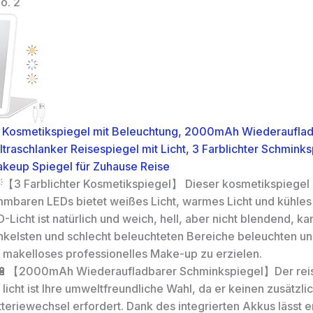
o. 2
osmetikspiegel mit Beleuchtung, 2000mAh Wiederauflad
traschlanker Reisespiegel mit Licht, 3 Farblichter Schminks
akeup Spiegel für Zuhause Reise
💡【3 Farblichter Kosmetikspiegel】 Dieser kosmetikspiegel 
mmbaren LEDs bietet weißes Licht, warmes Licht und kühles 
-Licht ist natürlich und weich, hell, aber nicht blendend, ka
nkelsten und schlecht beleuchteten Bereiche beleuchten und 
n makelloses professionelles Make-up zu erzielen.
 🔋【2000mAh Wiederaufladbarer Schminkspiegel】Der rei
 licht ist Ihre umweltfreundliche Wahl, da er keinen zusätzli
teriewechsel erfordert. Dank des integrierten Akkus lässt e