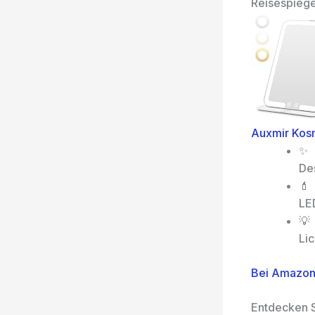
Reisespieg
Auxmir Kosm
✨【
Des
💄
LED
💡
Lic
Bei Amazon
Entdecken S