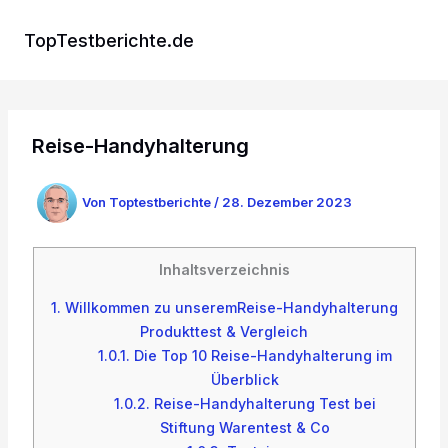
Zum
Inhalt
TopTestberichte.de
springen
Reise-Handyhalterung
Von
Toptestberichte
/
28. Dezember 2023
Inhaltsverzeichnis
1.
Willkommen zu unseremReise-Handyhalterung
Produkttest & Vergleich
1.0.1.
Die Top 10 Reise-Handyhalterung im
Überblick
1.0.2.
Reise-Handyhalterung Test bei
Stiftung Warentest & Co