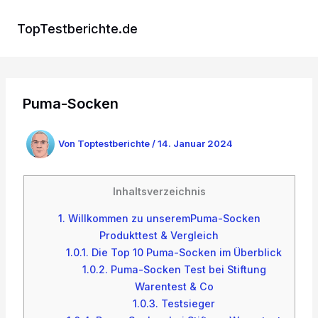
Zum
Inhalt
TopTestberichte.de
springen
Puma-Socken
Von
Toptestberichte
/
14. Januar 2024
Inhaltsverzeichnis
1.
Willkommen zu unseremPuma-Socken
Produkttest & Vergleich
1.0.1.
Die Top 10 Puma-Socken im Überblick
1.0.2.
Puma-Socken Test bei Stiftung
Warentest & Co
1.0.3.
Testsieger