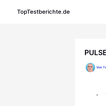
Zum
Inhalt
TopTestberichte.de
springen
PULSE
Von
To