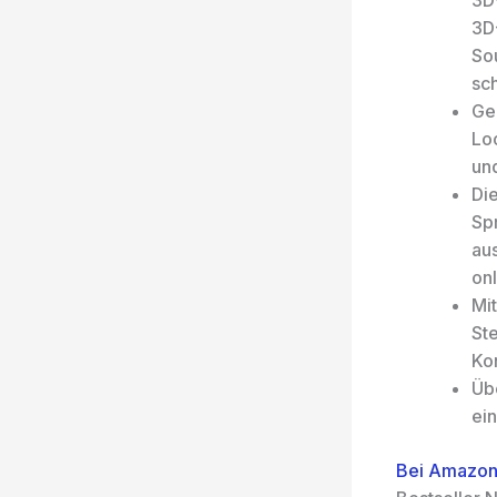
3D
3D
So
sc
Ge
Lo
un
Die
Sp
aus
on
Mit
St
Ko
Üb
ei
Bei Amazon