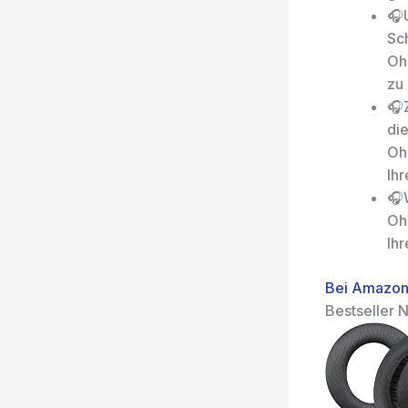
🎧
Sc
Oh
zu
🎧
die
Ohr
Ih
🎧
Ohr
Ihr
Bei Amazon
Bestseller N