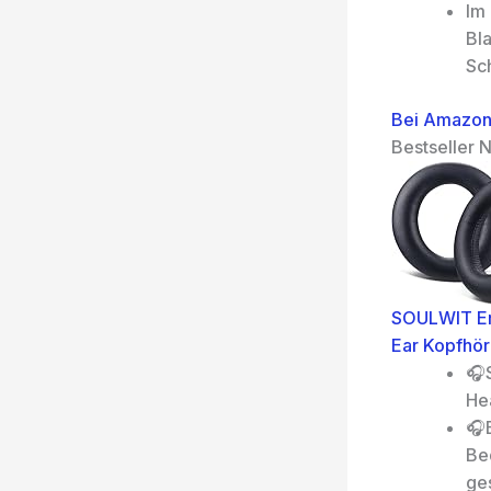
Im
Bla
Sc
Bei Amazon
Bestseller N
SOULWIT Ers
Ear Kopfhör
🎧
He
🎧
Be
ge