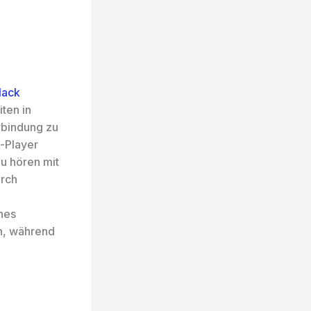
lack
ten in
erbindung zu
-Player
zu hören mit
urch
nes
en, während