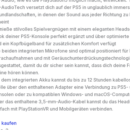
-Audio, wie es die PlayStation5 möglich macht, entwickelt.
-AudioTech versetzt dich auf der PS5 in unglaublich immers
undlandschaften, in denen der Sound aus jeder Richtung z
heint
nieße stilvolles Spielvergnügen mit einem eleganten Heads
ok deiner PS5-Konsole perfekt ergänzt und über optimierte
d ein Kopfbügelband für zusätzlichen Komfort verfügt
 beiden integrierten Mikrofone sind optimal positioniert für 
rachaufnahmen und mit Geräuschunterdrückungstechnolog
gestattet, damit du dir sicher sein kannst, dass dich deine 
line hören können.
 dem integrierten Akku kannst du bis zu 12 Stunden kabellos
elle über den enthaltenen Adapter eine Verbindung zu PS5-
nsolen oder zu kompatiblen Windows- und macOS-Compute
er das enthaltene 3,5-mm-Audio-Kabel kannst du das Head
nfach mit PlayStationVR und Mobilgeräten verbinden.
 kaufen