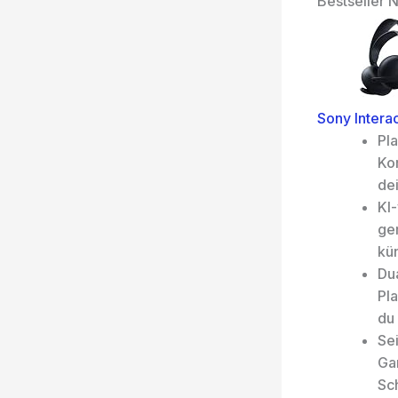
Bestseller N
Sony Intera
Pla
Kom
de
KI
ge
kün
Du
Pla
du
Se
Ga
Sc