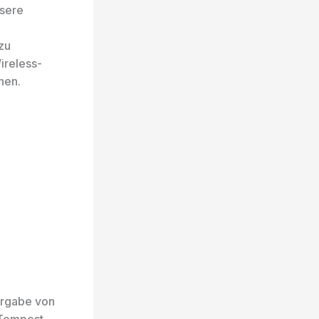
nsere
zu
ireless-
hen.
ergabe von