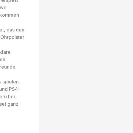
 Tempest
ive
u kommen
et, das den
 Ohrpolster
klare
ien
Freunde
 spielen.
 und PS4-
rn her.
set ganz