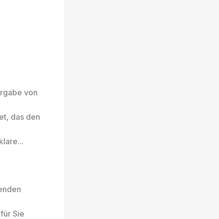
ergabe von
et, das den
lare...
senden
für Sie