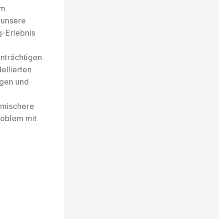
em
 unsere
g-Erlebnis
nträchtigen
ellierten
igen und
omischere
Problem mit