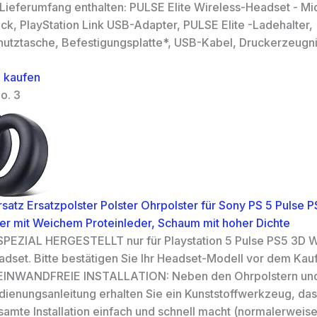
 Lieferumfang enthalten: PULSE Elite Wireless-Headset - Mi
ck, PlayStation Link USB-Adapter, PULSE Elite -Ladehalter,
hutztasche, Befestigungsplatte*, USB-Kabel, Druckerzeugn
 kaufen
o. 3
atz Ersatzpolster Polster Ohrpolster für Sony PS 5 Pulse 
er mit Weichem Proteinleder, Schaum mit hoher Dichte
SPEZIAL HERGESTELLT nur für Playstation 5 Pulse PS5 3D W
adset. Bitte bestätigen Sie Ihr Headset-Modell vor dem Kauf
EINWANDFREIE INSTALLATION: Neben den Ohrpolstern und
dienungsanleitung erhalten Sie ein Kunststoffwerkzeug, das
samte Installation einfach und schnell macht (normalerweise