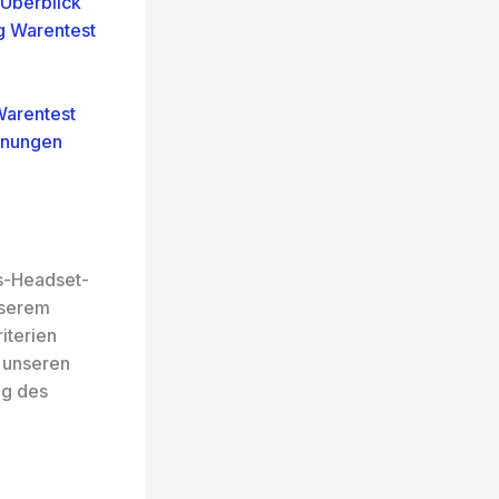
Überblick
g Warentest
Warentest
inungen
s-Headset-
nserem
iterien
h unseren
ng des