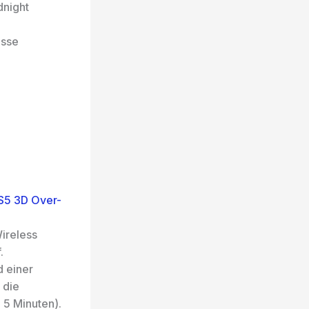
dnight
isse
PS5 3D Over-
ireless
.
 einer
 die
 5 Minuten).