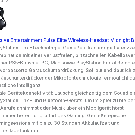
o. 2
ctive Entertainment Pulse Elite Wireless-Headset Midnight B
yStation Link -Technologie: Genieße ultraniedrige Latenzzei
bination mit einer verlustfreien, blitzschnellen Kabellosv
iner PS5-Konsole, PC, Mac sowie PlayStation Portal Remote
-verbesserte Geräuschunterdrückung: Sei laut und deutlich 
räuschunterdrückender Mikrofontechnologie, ermöglicht d
stliche Intelligenz
ale Gerätekonnektivität: Lausche gleichzeitig dem Sound ei
yStation Link - und Bluetooth-Geräts, um im Spiel zu bleib
 Anrufe annimmst oder Musik über ein Mobilgerät hörst
i immer bereit für großartiges Gaming: Genieße epische
mingsessions mit bis zu 30 Stunden Akkulaufzeit und
hnellladefunktion