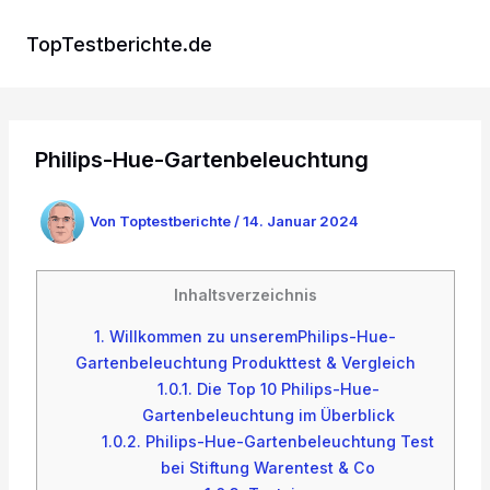
Zum
Inhalt
TopTestberichte.de
springen
Philips-Hue-Gartenbeleuchtung
Von
Toptestberichte
/
14. Januar 2024
Inhaltsverzeichnis
1.
Willkommen zu unseremPhilips-Hue-
Gartenbeleuchtung Produkttest & Vergleich
1.0.1.
Die Top 10 Philips-Hue-
Gartenbeleuchtung im Überblick
1.0.2.
Philips-Hue-Gartenbeleuchtung Test
bei Stiftung Warentest & Co