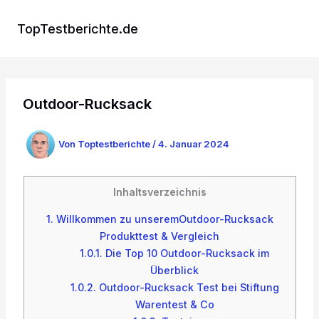
Zum
Inhalt
TopTestberichte.de
springen
Outdoor-Rucksack
Von
Toptestberichte
/
4. Januar 2024
Inhaltsverzeichnis
1.
Willkommen zu unseremOutdoor-Rucksack
Produkttest & Vergleich
1.0.1.
Die Top 10 Outdoor-Rucksack im
Überblick
1.0.2.
Outdoor-Rucksack Test bei Stiftung
Warentest & Co