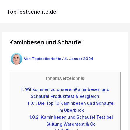
Zum
Inhalt
TopTestberichte.de
springen
Kaminbesen und Schaufel
Von
Toptestberichte
/
4. Januar 2024
Inhaltsverzeichnis
1.
Willkommen zu unseremKaminbesen und
Schaufel Produkttest & Vergleich
1.0.1.
Die Top 10 Kaminbesen und Schaufel
im Überblick
1.0.2.
Kaminbesen und Schaufel Test bei
Stiftung Warentest & Co