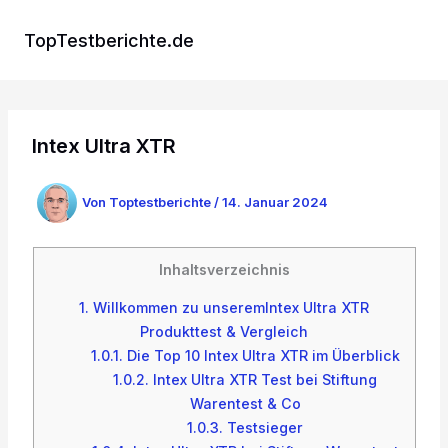
Zum
Inhalt
TopTestberichte.de
springen
Intex Ultra XTR
Von
Toptestberichte
/
14. Januar 2024
Inhaltsverzeichnis
1.
Willkommen zu unseremIntex Ultra XTR
Produkttest & Vergleich
1.0.1.
Die Top 10 Intex Ultra XTR im Überblick
1.0.2.
Intex Ultra XTR Test bei Stiftung
Warentest & Co
1.0.3.
Testsieger