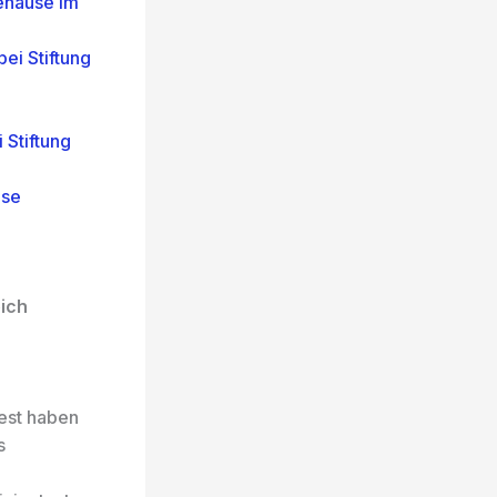
ehäuse im
ei Stiftung
Stiftung
use
ich
est haben
s