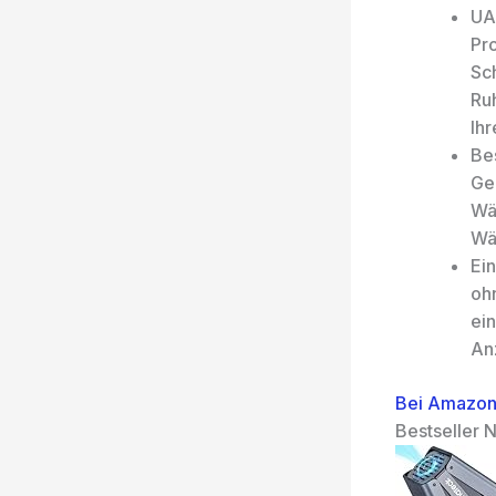
UA
Pr
Sc
Ru
Ihr
Be
Ge
Wä
Wä
Ei
oh
ei
An
Bei Amazon
Bestseller N