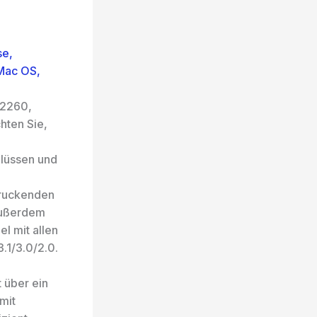
se,
 Mac OS,
 2260,
hten Sie,
lüssen und
druckenden
Außerdem
l mit allen
.1/3.0/2.0.
 über ein
mit