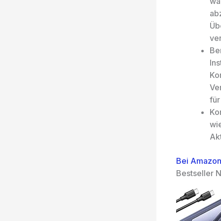
wär
ab
Üb
ve
Be
In
Ko
Ve
für
Ko
wie
Akt
Bei Amazon
Bestseller N