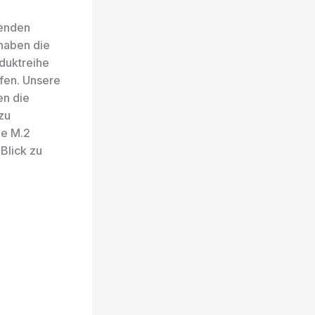
senden
 haben die
duktreihe
fen. Unsere
en die
zu
Me M.2
Blick zu