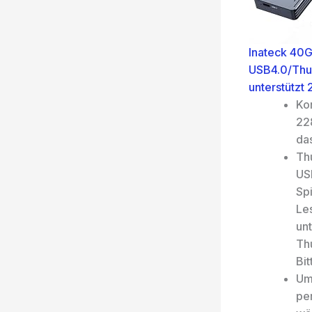
Inateck 40
USB4.0/Thun
unterstütz
Ko
22
das
Th
US
Sp
Le
un
Th
Bit
Um
pe