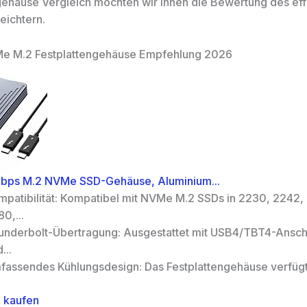
gehäuse Vergleich möchten wir Ihnen die Bewertung des eff
eichtern.
Me M.2 Festplattengehäuse Empfehlung 2026
Gbps M.2 NVMe SSD-Gehäuse, Aluminium...
mpatibilität: Kompatibel mit NVMe M.2 SSDs in 2230, 2242,
0,...
underbolt-Übertragung: Ausgestattet mit USB4/TBT4-Ansch
...
fassendes Kühlungsdesign: Das Festplattengehäuse verfügt 
 kaufen