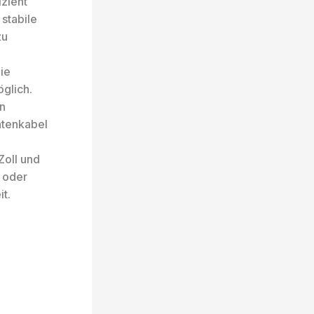
izient
stabile
zu
ie
glich.
n
atenkabel
Zoll und
e oder
it.