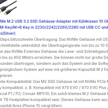
e M.2 USB 3.2 SSD Gehäuse-Adapter mit Kühlkissen 10 Gb
M-Key/M+B Key in 2230/2242/2260/2280 mit USB CC und
(Silver)
 Gbps blitzschnelle Übertragung: Das NVMe Gehäuse mit US
chnittstelle unterstützt die Übertragungsrate von bis zu 10 
nn das NVMe Externes Gehäuse die Lese- und Schreibgesc
 bis zu 950 Mbit/s erreichen. Sie können nicht nur große Da
kunden übertragen, sondern auch das System und die Soft
sprünglichem System auf eine mit größeren Kapazität M.2 Fe
grieren.
eite Kompatibilität: Das M2 SSD Gehäuse ist mit NVMe PCI
y kompatibel. z. B. Kompatibel mit 970 EVO / 970 EVO Plus
cial P1 / P2; Corsair MP510; Ein solch kleines M.2 Gehäuse 
 4 TB Festplatten kompatibel sein. Dieses Gehäuse kann auc
azität Ihres iPhone 15 vergrößern.