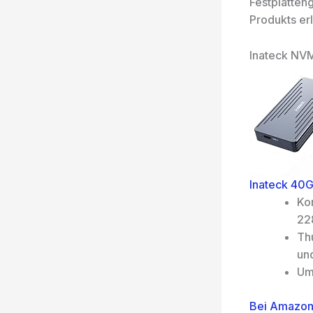
Festplatten
Produkts erl
Inateck NV
Inateck 40
Ko
228
Th
und
Um
Bei Amazon