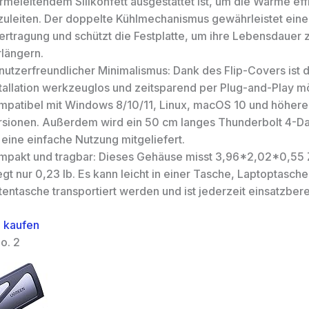
meleitendem Silikonfett ausgestattet ist, um die Wärme eff
zuleiten. Der doppelte Kühlmechanismus gewährleistet eine 
ertragung und schützt die Festplatte, um ihre Lebensdauer 
rlängern.
nutzerfreundlicher Minimalismus: Dank des Flip-Covers ist d
stallation werkzeuglos und zeitsparend per Plug-and-Play mö
mpatibel mit Windows 8/10/11, Linux, macOS 10 und höhere
rsionen. Außerdem wird ein 50 cm langes Thunderbolt 4-D
 eine einfache Nutzung mitgeliefert.
mpakt und tragbar: Dieses Gehäuse misst 3,96*2,02*0,55 
gt nur 0,23 lb. Es kann leicht in einer Tasche, Laptoptasch
entasche transportiert werden und ist jederzeit einsatzbere
 kaufen
o. 2