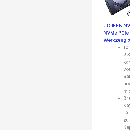
UGREEN NVM
NVMe PCIe 
Werkzeuglos
10
2 S
ka
von
Se
ur
mi
Br
Ke
Cru
zu
Kap