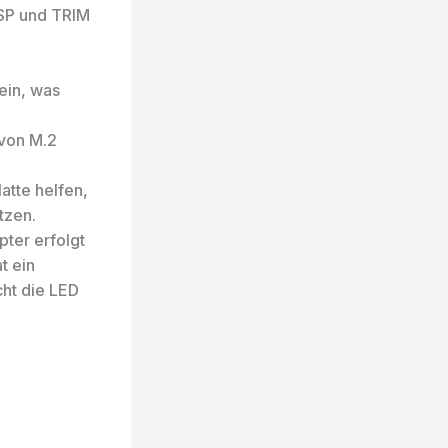
ASP und TRIM
ein, was
von M.2
atte helfen,
tzen.
ter erfolgt
t ein
cht die LED