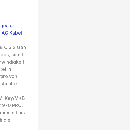
ps für
 AC Kabel
B C 3.2 Gen
Gbps, somit
hwindigkeit
tei in
ware von
stplatte
e M-Key/M+B
 / 970 PRO;
kann mit bis
h die