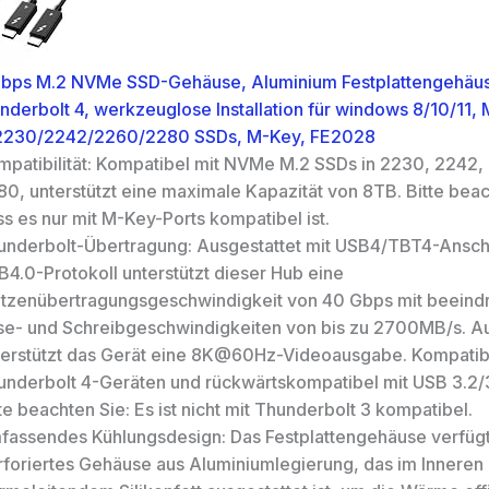
Gbps M.2 NVMe SSD-Gehäuse, Aluminium Festplattengehäu
derbolt 4, werkzeuglose Installation für windows 8/10/11,
t 2230/2242/2260/2280 SSDs, M-Key, FE2028
mpatibilität: Kompatibel mit NVMe M.2 SSDs in 2230, 2242,
80, unterstützt eine maximale Kapazität von 8TB. Bitte beac
s es nur mit M-Key-Ports kompatibel ist.
underbolt-Übertragung: Ausgestattet mit USB4/TBT4-Ansch
B4.0-Protokoll unterstützt dieser Hub eine
itzenübertragungsgeschwindigkeit von 40 Gbps mit beein
se- und Schreibgeschwindigkeiten von bis zu 2700MB/s. 
terstützt das Gerät eine 8K@60Hz-Videoausgabe. Kompatibe
underbolt 4-Geräten und rückwärtskompatibel mit USB 3.2/3
te beachten Sie: Es ist nicht mit Thunderbolt 3 kompatibel.
fassendes Kühlungsdesign: Das Festplattengehäuse verfügt
rforiertes Gehäuse aus Aluminiumlegierung, das im Inneren 