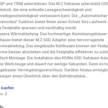
SP und TRIM unterstützen: Das M.2 Gehäuse unterstützt U
otokoll, die eine schnelle Lesegeschwindigkeit und
hreibgeschwindigkeit verbessern kann. Die ,,Automatischer
hemodus“ Funktion bietet Ihnen einen Schutz fürs Laufwerk 
e Festplatte sparsam und nachhaltig macht.
ssere Wärmableitung: Das hochwertige Aluminiumgehäuse 
häuse bietet dieser M.2 SSD Adapter eine hervorragende
rmeableitung. Das eingebaute Kühlkissen können der Festpl
rme besser abzuleiten und die Festplatte effektiver zu schü
nfach Montage: Die Installation des NVMe SSD Gehäuse-Adap
ne Werkzeuge und dauert nur wenige Sekunden. Denn es ha
ngebauter Verriegelungsverschluss. Darüber hinaus ermögli
zeiger einen Überblick über den Betriebsstatus.
 kaufen
o. 3