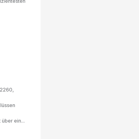
izientesten
 2260,
lüssen
über ein...