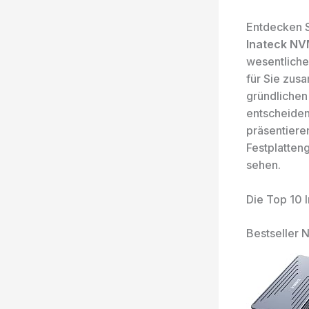
Entdecken S
Inateck NV
wesentliche
für Sie zus
gründlichen
entscheiden
präsentiere
Festplatten
sehen.
Die Top 10 
Bestseller N