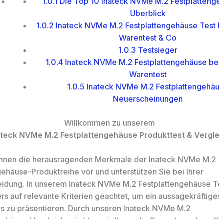
1.0.1
Die Top 10 Inateck NVMe M.2 Festplatteng
Überblick
1.0.2
Inateck NVMe M.2 Festplattengehäuse Test b
Warentest & Co
1.0.3
Testsieger
1.0.4
Inateck NVMe M.2 Festplattengehäuse bei 
Warentest
1.0.5
Inateck NVMe M.2 Festplattengehä
Neuerscheinungen
Willkommen zu unserem
ateck NVMe M.2 Festplattengehäuse Produkttest & Vergle
 Ihnen die herausragenden Merkmale der Inateck NVMe M.2
gehäuse-Produktreihe vor und unterstützen Sie bei Ihrer
idung. In unserem Inateck NVMe M.2 Festplattengehäuse T
rs auf relevante Kriterien geachtet, um ein aussagekräftige
s zu präsentieren. Durch unseren Inateck NVMe M.2