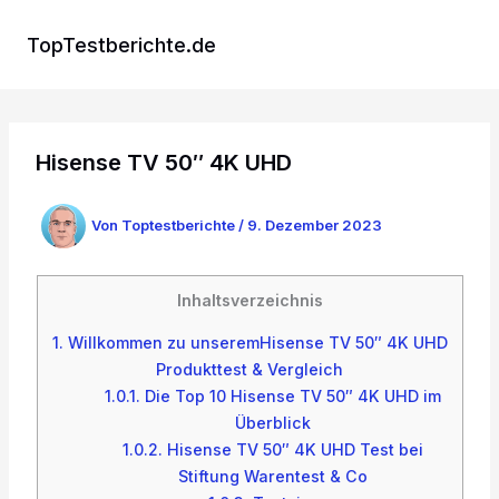
Zum
Inhalt
TopTestberichte.de
springen
Hisense TV 50″ 4K UHD
Von
Toptestberichte
/
9. Dezember 2023
Inhaltsverzeichnis
1.
Willkommen zu unseremHisense TV 50″ 4K UHD
Produkttest & Vergleich
1.0.1.
Die Top 10 Hisense TV 50″ 4K UHD im
Überblick
1.0.2.
Hisense TV 50″ 4K UHD Test bei
Stiftung Warentest & Co