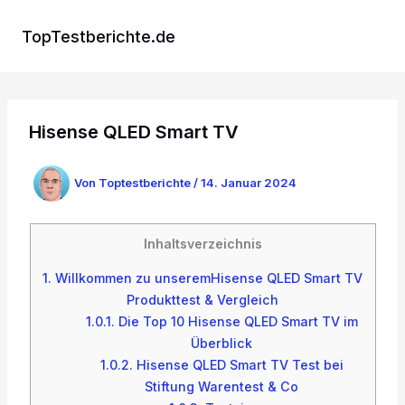
Zum
Inhalt
TopTestberichte.de
springen
Hisense QLED Smart TV
Von
Toptestberichte
/
14. Januar 2024
Inhaltsverzeichnis
1.
Willkommen zu unseremHisense QLED Smart TV
Produkttest & Vergleich
1.0.1.
Die Top 10 Hisense QLED Smart TV im
Überblick
1.0.2.
Hisense QLED Smart TV Test bei
Stiftung Warentest & Co