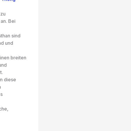
 zu
an. Bei
than sind
nd und
inen breiten
 und
t.
en diese
n
es
che,