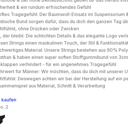
ndhöhe & der hohe Beinausschnitt geben dir das Gefühl von 
cherheit & ein rundum erfrischendes Gefühl
nftes Tragegefühl: Der Baumwoll-Einsatz im Suspensorium 
astische Bund sorgen dafür, dass du dich den ganzen Tag ü
hlfühlst, ohne Drücken oder Zwicken
l, der bleibt: Die schlichten Details & das elegante Logo ver
sen Strings einen maskulinen Touch, der Stil & Funktionalitä
chwertiges Material: Unsere Strings bestehen aus 90% Po
asthan & haben einen super soften Stoffgummibund von 3cm,
klappen verhindert - für ein angenehmes Tragegefühl
hrwert für Männer: Wir möchten, dass du dich mit unserer 
lfühlst. Deswegen achten wir bei der Herstellung auf ein p
sammenspiel aus Material, Schnitt & Verarbeitung
 kaufen
o. 2