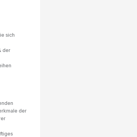
ie sich
& der
leihen
senden
erkmale der
rer
ftiges