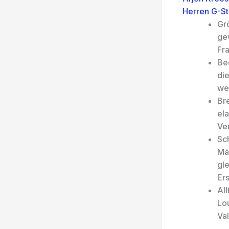
Herren G-St
Gr
gew
Fra
Be
di
wei
Br
ela
Ver
Sc
Mä
gle
Er
All
Lo
Va