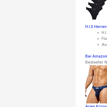
H.I.S Herren
H.I
Fl
Au
Bei Amazon
Bestseller N
Arjen Kroo