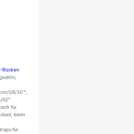
T-Rücken
saktiv,
76cm/28/30";
0/42"
sich für
rbeit, beim
traps für