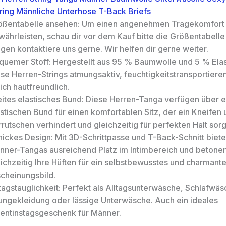
ring Männliche Unterhose T-Back Briefs
ößentabelle ansehen: Um einen angenehmen Tragekomfort
ährleisten, schau dir vor dem Kauf bitte die Größentabelle 
gen kontaktiere uns gerne. Wir helfen dir gerne weiter.
quemer Stoff: Hergestellt aus 95 % Baumwolle und 5 % Elas
ese Herren-Strings atmungsaktiv, feuchtigkeitstransportiere
ch hautfreundlich.
eites elastisches Bund: Diese Herren-Tanga verfügen über e
stischen Bund für einen komfortablen Sitz, der ein Kneifen
rutschen verhindert und gleichzeitig für perfekten Halt sorg
hickes Design: Mit 3D-Schrittpasse und T-Back-Schnitt biet
nner-Tangas ausreichend Platz im Intimbereich und betone
ichzeitig Ihre Hüften für ein selbstbewusstes und charmant
scheinungsbild.
tagstauglichkeit: Perfekt als Alltagsunterwäsche, Schlafwäs
ungekleidung oder lässige Unterwäsche. Auch ein ideales
lentinstagsgeschenk für Männer.