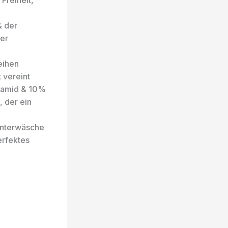
Freiheit,
& der
ber
leihen
t vereint
lyamid & 10%
 der ein
Unterwäsche
erfektes