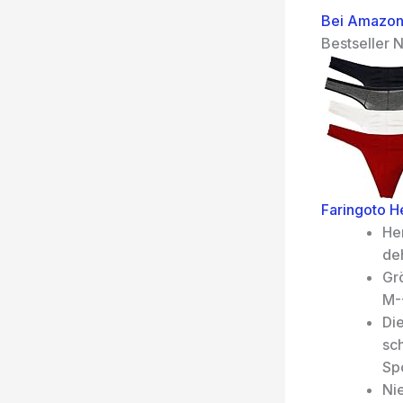
Bei Amazon
Bestseller N
Faringoto H
He
de
Gr
M-
Die
sc
Spo
Nie