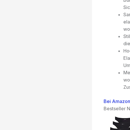
Bu
Si
Sa
el
wo
Sti
die
Ho
El
Um
Me
woh
Zu
Bei Amazon
Bestseller N