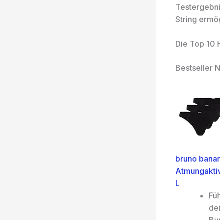
Testergebni
String ermög
Die Top 10 
Bestseller N
bruno banan
Atmungaktiv
L
Füh
dei