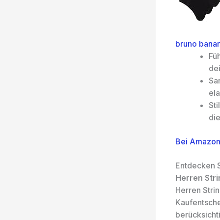
bruno banan
Füh
dei
Sa
ela
Sti
die
Bei Amazon
Entdecken S
Herren Stri
Herren Stri
Kaufentsche
berücksicht