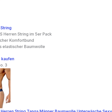
 String
.S Herren String im 5er Pack
acher Komfortbund
s elastischer Baumwolle
 kaufen
o. 3
s Herren String Tanga Männer Baumwolle Unterwäsche Sex