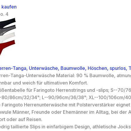
 kaufen
o. 4
erren-Tanga, Unterwäsche, Baumwolle, Höschen, spurlos, 
rren-Tanga-Unterwäsche Material: 90 % Baumwolle, atmung
hnbar und weich für ultimativen Komfort.
ößentabelle für Faringoto Herrenstrings und -slips; S--70/
-80/86cm/32/34"; L--90/96cm/36/38"; XL--100/106cm/4
 Faringoto Herrenunterwäsche mit Polsterverstärker eignet 
hwule Männer, Freunde oder Ehemänner im Alltag, bei der A
rt oder auf Reisen.
drig taillierte Slips in einfarbigem Design, athletische Jocks