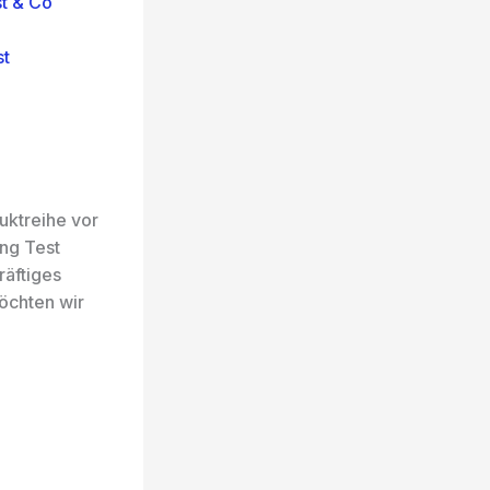
st & Co
st
uktreihe vor
ing Test
räftiges
öchten wir