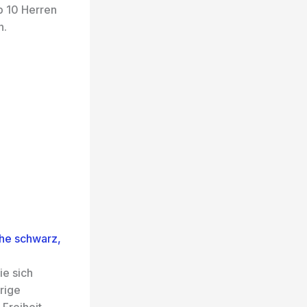
p 10 Herren
n.
he schwarz,
ie sich
rige