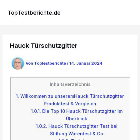
Zum
Inhalt
TopTestberichte.de
springen
Hauck Türschutzgitter
Von
Toptestberichte
/
14. Januar 2024
Inhaltsverzeichnis
1.
Willkommen zu unseremHauck Türschutzgitter
Produkttest & Vergleich
1.0.1.
Die Top 10 Hauck Türschutzgitter im
Überblick
1.0.2.
Hauck Türschutzgitter Test bei
Stiftung Warentest & Co