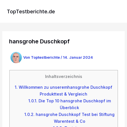
Zum
Inhalt
TopTestberichte.de
springen
hansgrohe Duschkopf
Von
Toptestberichte
/
14. Januar 2024
Inhaltsverzeichnis
1.
Willkommen zu unseremhansgrohe Duschkopf
Produkttest & Vergleich
1.0.1.
Die Top 10 hansgrohe Duschkopf im
Überblick
1.0.2.
hansgrohe Duschkopf Test bei Stiftung
Warentest & Co