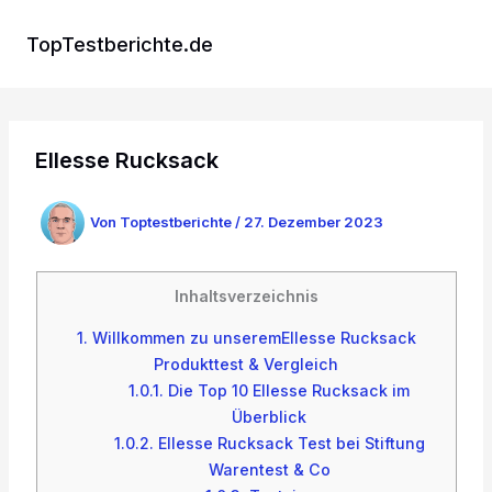
Zum
Inhalt
TopTestberichte.de
springen
Ellesse Rucksack
Von
Toptestberichte
/
27. Dezember 2023
Inhaltsverzeichnis
1.
Willkommen zu unseremEllesse Rucksack
Produkttest & Vergleich
1.0.1.
Die Top 10 Ellesse Rucksack im
Überblick
1.0.2.
Ellesse Rucksack Test bei Stiftung
Warentest & Co