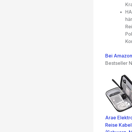
Kr
HA
hä
Re
Po
Ko
Bei Amazon
Bestseller N
Arae Elektr
Reise Kabel