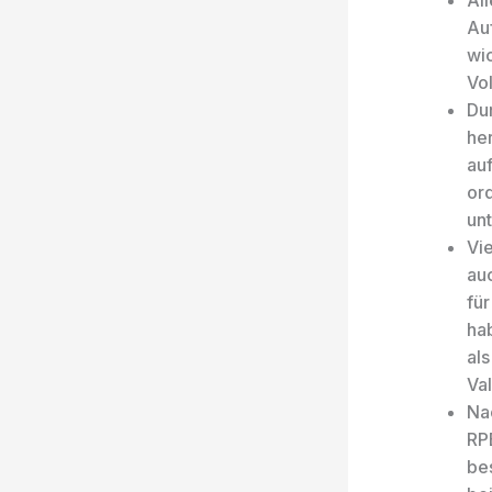
Al
Auf
wi
Vol
Dur
he
auf
ord
un
Vie
au
für
hab
al
Va
Na
RP
be