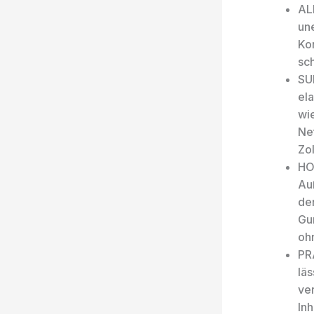
AL
un
Ko
sch
SU
el
wie
Ne
Zol
HO
Au
den
Gum
oh
PR
lä
ve
Inh