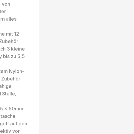
 von
ter
rn alles
e mit 12
 Zubehör
ch 3 kleine
 bis zu 5,5
tem Nylon-
d Zubehör
fähige
 Stelle,
75 x 50mm
ltasche
riff auf den
ektiv vor