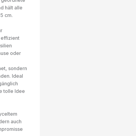
e geordnete
 hält alle
,5 cm.
ür
effizient
silien
Hause oder
net, sondern
den. Ideal
gänglich
 tolle Idee
cyceltem
ndern auch
ompromisse