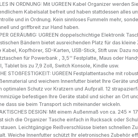
LES IN ORDNUNG: Mit UGREEN Kabel Organizer werden Sie
endlichem Kabelsalat befreit und haben stattdessen alles un
ntrolle und in Ordnung. Kein sinnloses Fummeln mehr, sonde
nell und griffbreit zur Hand haben.
PER GERÄUMIG: UGREEN doppelschichtige Elektronik Tasch
astischen Bändern bietet ausreichenden Platz für das kleine
 Kabel, Kopfhörer, SD-Karten, USB-Stick, Stift usw. Dazu no
tztaschen für Powerbank , 3,5'' Festplatte, Maus oder Handy
l, Tablet bis zu 7,9 Zoll, Switch Konsole, Kindle usw.
HE STOßFESTIGKEIT: UGREEN Festplattentasche mit robus
ßenmaterial und weichem Innenfutter bietet Ihre Geräte un
 optimalen Schutz vor Kratzern und Aufprall. 12 strapazier
mizüge befestigen Ihre Geräte stabil und sicher an Ort und
ne dass sie beim Transport sich miteinander wickeln.
AKTISCHES DESIGN: Mit einem Außenmaß von ca. 245 x 1
sst sich die Organizer Tasche einfach in Rucksack oder Schu
rstauen. Leichtgängige Reißverschlüsse bieten schnellen Zug
alt. Weiche Innenfutter schützt Ihr eletronisches Zubehör eff