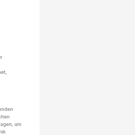
ür
net,
senden
ichen
ragen, um
nik