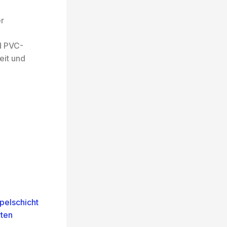
r
d PVC-
eit und
pelschicht
rten