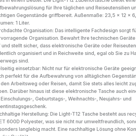
les in einem Beutel: Die Light-T12 Zubehörtasche bietet ein
bewahrungslösung für Ihre täglichen und Reiseutensilien und
chtigen Gegenstände griffbereit. Außenmaße: 23,5 x 12 x 6
umen: 1 Liter.
chdachte Organisation: Das intelligente Fachdesign sorgt f
rvorragende Organisation. Bewahrt Ihre technischen Geräte 
 und stellt sicher, dass elektronische Geräte oder Reiseuten
entlich organisiert und in Reichweite sind, egal ob Sie zu 
terwegs sind.
lseitig einsetzbar: Nicht nur für elektronische Geräte geeig
ch perfekt für die Aufbewahrung von alltäglichen Gegenstän
 den Arbeitsweg oder Reisen, damit Sie stets alles leicht zu
en. Darüber hinaus ist diese elektronische Tasche auch eine
s Einschulungs-, Geburtstags-, Weihnachts-, Neujahrs- und
lentinstagsgeschenk.
chhaltige Herstellung: Die Light-T12 Tasche besteht aus re
ET 600D Polyester, was sie nicht nur umweltfreundlich, so
sonders langlebig macht. Eine nachhaltige Lösung ohne K