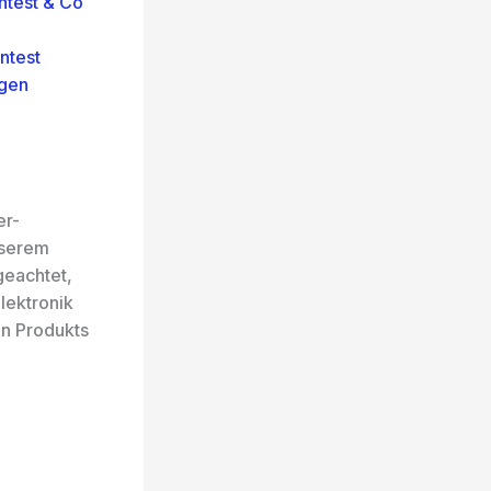
ntest & Co
ntest
ngen
er-
nserem
geachtet,
lektronik
en Produkts