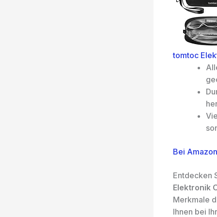
tomtoc Elek
All
geo
Dur
he
Vie
son
Bei Amazon
Entdecken S
Elektronik 
Merkmale de
Ihnen bei I