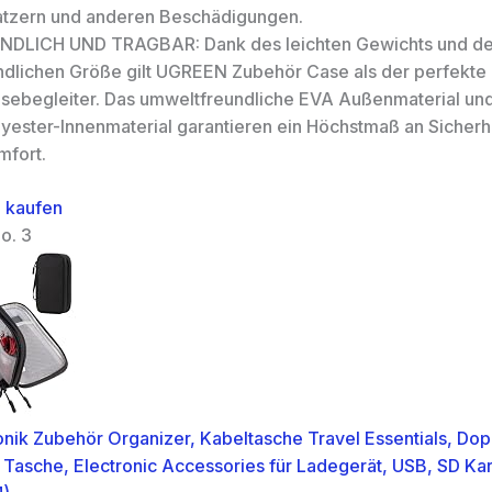
atzern und anderen Beschädigungen.
NDLICH UND TRAGBAR: Dank des leichten Gewichts und de
ndlichen Größe gilt UGREEN Zubehör Case als der perfekte
isebegleiter. Das umweltfreundliche EVA Außenmaterial un
lyester-Innenmaterial garantieren ein Höchstmaß an Sicherh
mfort.
 kaufen
o. 3
onik Zubehör Organizer, Kabeltasche Travel Essentials, Dop
 Tasche, Electronic Accessories für Ladegerät, USB, SD Ka