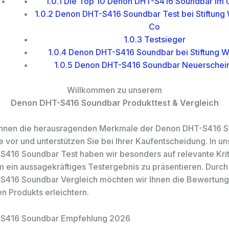
1.0.1
Die Top 10 Denon DHT-S416 Soundbar im Ü
1.0.2
Denon DHT-S416 Soundbar Test bei Stiftung 
Co
1.0.3
Testsieger
1.0.4
Denon DHT-S416 Soundbar bei Stiftung W
1.0.5
Denon DHT-S416 Soundbar Neuerschei
Willkommen zu unserem
Denon DHT-S416 Soundbar Produkttest & Vergleich
 Ihnen die herausragenden Merkmale der Denon DHT-S416 
e vor und unterstützen Sie bei Ihrer Kaufentscheidung. In u
416 Soundbar Test haben wir besonders auf relevante Krit
m ein aussagekräftiges Testergebnis zu präsentieren. Durc
S416 Soundbar Vergleich möchten wir Ihnen die Bewertung
en Produkts erleichtern.
S416 Soundbar Empfehlung 2026