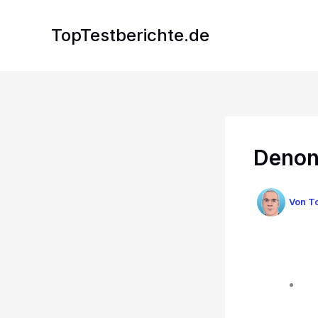
Zum
Inhalt
TopTestberichte.de
springen
Denon
Von
To