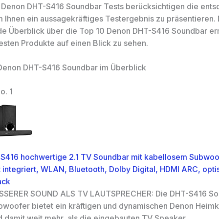
 Denon DHT-S416 Soundbar Tests berücksichtigen die ent
um Ihnen ein aussagekräftiges Testergebnis zu präsentieren.
e Überblick über die Top 10 Denon DHT-S416 Soundbar er
esten Produkte auf einen Blick zu sehen.
 Denon DHT-S416 Soundbar im Überblick
o. 1
S416 hochwertige 2.1 TV Soundbar mit kabellosem Subwoo
integriert, WLAN, Bluetooth, Dolby Digital, HDMI ARC, opti
ack
SSERER SOUND ALS TV LAUTSPRECHER: Die DHT-S416 Sou
bwoofer bietet ein kräftigen und dynamischen Denon Heim
d damit weit mehr, als die eingebauten TV Speaker