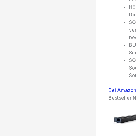
HE
Dol
SO
ver
be
BL
Sm
SO
So
So
Bei Amazon
Bestseller N