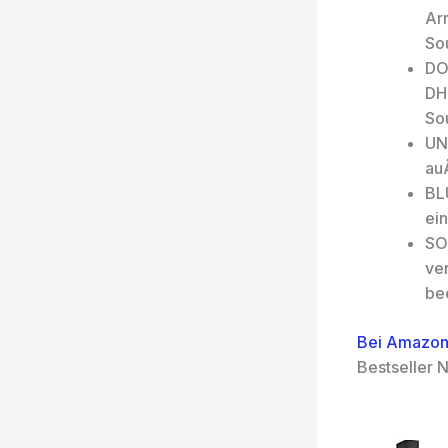
Ar
So
DO
DH
So
UN
au
BL
ei
SO
ver
be
Bei Amazon
Bestseller N