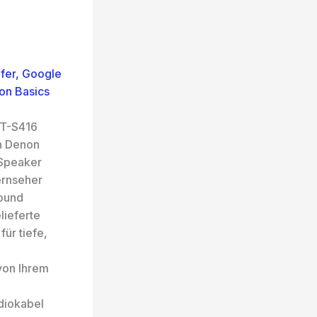
fer, Google
on Basics
T-S416
en Denon
 Speaker
ernseher
Sound
ieferte
ür tiefe,
von Ihrem
udiokabel