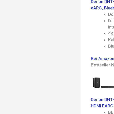
Denon DHT-S
eARC, Bluet
Do
Fu
in
4K
Ka
Bl
Bei Amazon
Bestseller N
Denon DHT-
HDMI EARC 
BE