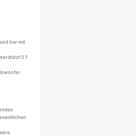
nd bar mit
rstützt 5.1
ubwoofer
senden
esentlichen
nsere