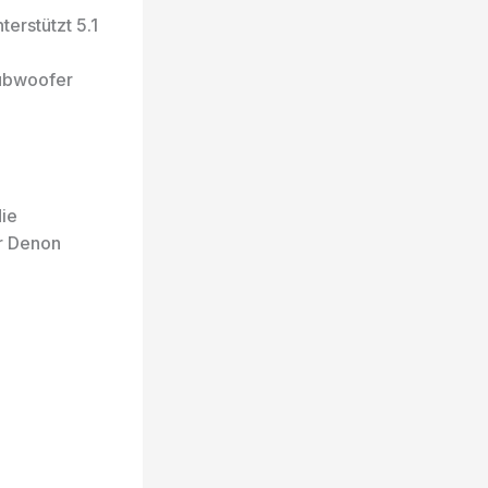
rstützt 5.1
ubwoofer
ie
er Denon