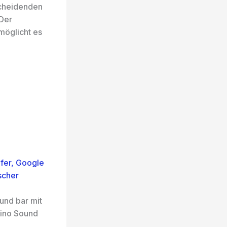
scheidenden
 Der
möglicht es
fer, Google
scher
nd bar mit
kino Sound