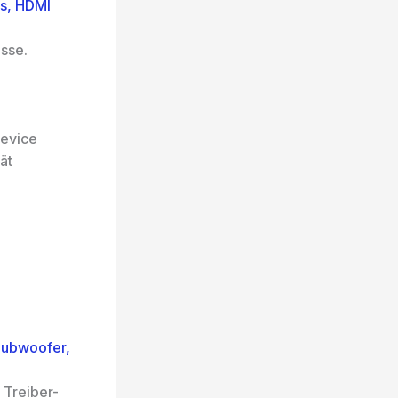
s, HDMI
sse.
Device
ät
Subwoofer,
Treiber-