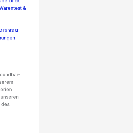
berblick
Warentest &
arentest
nungen
Soundbar-
nserem
erien
h unseren
 des