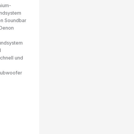
mium-
undsystem
n Soundbar
 Denon
undsystem
l
chnell und
Subwoofer