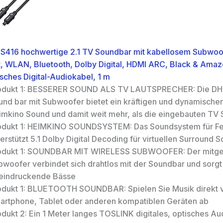
S416 hochwertige 2.1 TV Soundbar mit kabellosem Subwoo
 WLAN, Bluetooth, Dolby Digital, HDMI ARC, Black & Amaz
isches Digital-Audiokabel, 1 m
odukt 1: BESSERER SOUND ALS TV LAUTSPRECHER: Die DH
und bar mit Subwoofer bietet ein kräftigen und dynamisch
imkino Sound und damit weit mehr, als die eingebauten TV
odukt 1: HEIMKINO SOUNDSYSTEM: Das Soundsystem für F
erstützt 5.1 Dolby Digital Decoding für virtuellen Surround 
odukt 1: SOUNDBAR MIT WIRELESS SUBWOOFER: Der mitgel
woofer verbindet sich drahtlos mit der Soundbar und sorgt f
eindruckende Bässe
odukt 1: BLUETOOTH SOUNDBAR: Spielen Sie Musik direkt 
artphone, Tablet oder anderen kompatiblen Geräten ab
odukt 2: Ein 1 Meter langes TOSLINK digitales, optisches A