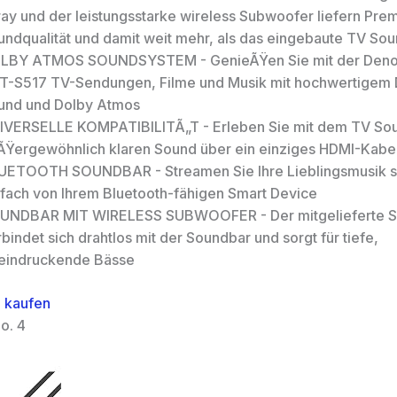
ray und der leistungsstarke wireless Subwoofer liefern Pre
undqualität und damit weit mehr, als das eingebaute TV So
LBY ATMOS SOUNDSYSTEM - GenieÃŸen Sie mit der Deno
T-S517 TV-Sendungen, Filme und Musik mit hochwertigem
und und Dolby Atmos
IVERSELLE KOMPATIBILITÃ„T - Erleben Sie mit dem TV So
ÃŸergewöhnlich klaren Sound über ein einziges HDMI-Kabe
UETOOTH SOUNDBAR - Streamen Sie Ihre Lieblingsmusik s
nfach von Ihrem Bluetooth-fähigen Smart Device
UNDBAR MIT WIRELESS SUBWOOFER - Der mitgelieferte 
bindet sich drahtlos mit der Soundbar und sorgt für tiefe,
eindruckende Bässe
 kaufen
o. 4