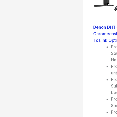
Denon DHT-
Chromecast,
Toslink Opt
Pr
So
He
Pr
unt
Pr
Sub
be
Pr
Sm
Pr