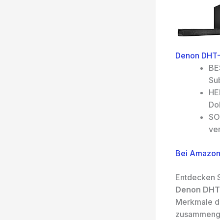
Denon DHT-S
BE
Sub
HE
Dol
SO
ver
Bei Amazon
Entdecken S
Denon DHT-
Merkmale d
zusammenget