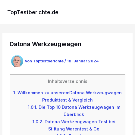
Zum
Inhalt
TopTestberichte.de
springen
Datona Werkzeugwagen
Von
Toptestberichte
/
18. Januar 2024
Inhaltsverzeichnis
1.
Willkommen zu unseremDatona Werkzeugwagen
Produkttest & Vergleich
1.0.1.
Die Top 10 Datona Werkzeugwagen im
Überblick
1.0.2.
Datona Werkzeugwagen Test bei
Stiftung Warentest & Co