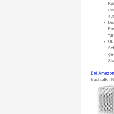
Ke
de
au
Di
Ea
fü
Üb
Sc
gee
Sta
Bei Amazon
Bestseller N