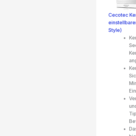
Cecotec Ke
einstellbar
Style)
Ke
Se
Ke
an
Ke
Si
Mi
Ein
Ve
un
Ti
Be
Da