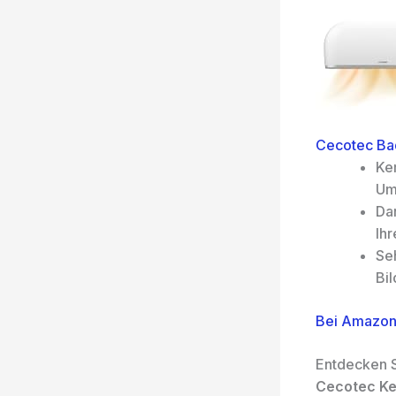
Cecotec Ba
Ke
Um
Da
Ihr
Se
Bil
Bei Amazon
Entdecken S
Cecotec Ke