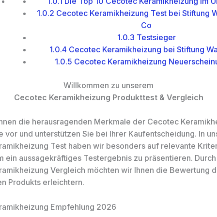
1.0.1
Die Top 10 Cecotec Keramikheizung im Ü
1.0.2
Cecotec Keramikheizung Test bei Stiftung 
Co
1.0.3
Testsieger
1.0.4
Cecotec Keramikheizung bei Stiftung Wa
1.0.5
Cecotec Keramikheizung Neuerschein
Willkommen zu unserem
Cecotec Keramikheizung Produkttest & Vergleich
 Ihnen die herausragenden Merkmale der Cecotec Keramikh
e vor und unterstützen Sie bei Ihrer Kaufentscheidung. In u
amikheizung Test haben wir besonders auf relevante Krite
m ein aussagekräftiges Testergebnis zu präsentieren. Durc
amikheizung Vergleich möchten wir Ihnen die Bewertung 
en Produkts erleichtern.
ramikheizung Empfehlung 2026