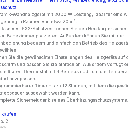
schirm, Einstellbarer Thermostat, Fernbedienung, IPX2 Schu
gsschutz
ramik-Wandheizgerät mit 2000 W Leistung, ideal für eine 
gebung in Räumen von etwa 20 m².
nk seines IPX2-Schutzes können Sie den Heizkörper sicher u
rem Badezimmer platzieren. Außerdem können Sie mit der
rnbedienung bequem und einfach den Betrieb des Heizgerä
swählen.
hen Sie die gewünschten Einstellungen des Heizgeräts auf
ldschirm und passen Sie sie einfach an. Außerdem verfügt e
nstellbaren Thermostat mit 3 Betriebsmodi, um die Temperat
darf anzupassen.
ogrammierbarer Timer bis zu 12 Stunden, mit dem die gewü
triebsdauer ausgewählt werden kann.
mplette Sicherheit dank seines Überhitzungsschutzsystems.
 kaufen
o. 2