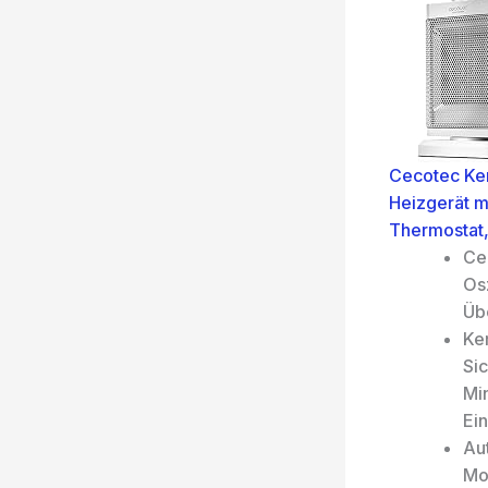
Cecotec Ke
Heizgerät mi
Thermostat,
Ce
Osz
Üb
Ke
Sic
Mi
Ei
Au
Mo