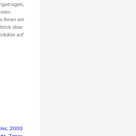
ngetragen,
cotec
m Ihnen ein
blick über
odukte auf
mic. 2000