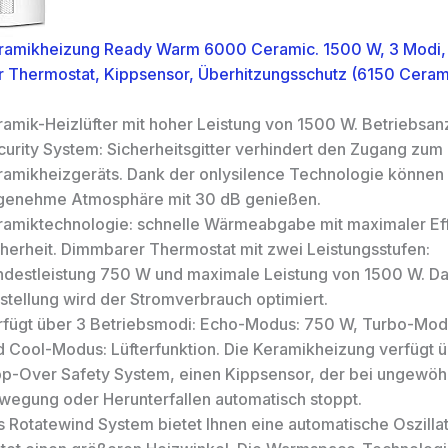
ramikheizung Ready Warm 6000 Ceramic. 1500 W, 3 Modi,
er Thermostat, Kippsensor, Überhitzungsschutz (6150 Ceram
ramik-Heizlüfter mit hoher Leistung von 1500 W. Betriebsan
curity System: Sicherheitsgitter verhindert den Zugang zum
ramikheizgeräts. Dank der onlysilence Technologie können 
genehme Atmosphäre mit 30 dB genießen.
ramiktechnologie: schnelle Wärmeabgabe mit maximaler Eff
cherheit. Dimmbarer Thermostat mit zwei Leistungsstufen:
ndestleistung 750 W und maximale Leistung von 1500 W. Da
stellung wird der Stromverbrauch optimiert.
rfügt über 3 Betriebsmodi: Echo-Modus: 750 W, Turbo-Mo
d Cool-Modus: Lüfterfunktion. Die Keramikheizung verfügt 
pp-Over Safety System, einen Kippsensor, der bei ungewöh
wegung oder Herunterfallen automatisch stoppt.
s Rotatewind System bietet Ihnen eine automatische Oszillat