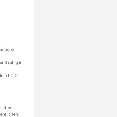
wärmere
nd ruhig in
 dem LCD-
senden
entlichen