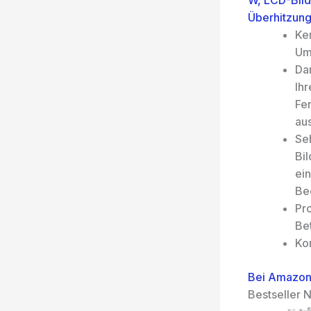
W, LCD-Bild
Überhitzun
Ke
Um
Da
Ih
Fe
au
Se
Bi
ei
Be
Pr
Be
Ko
Bei Amazon
Bestseller N