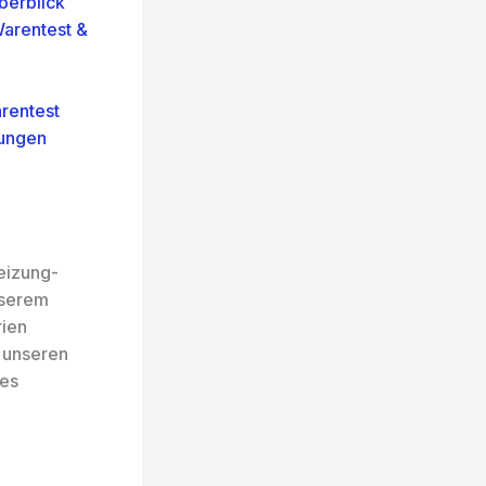
berblick
Warentest &
rentest
ungen
eizung-
nserem
rien
h unseren
des