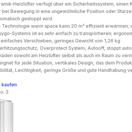
ramik-Heizlüfter verfügt über ein Sicherheitssystem, einen 
r bei Bewegung in eine ungewöhnliche Position oder Stürze
tomatisch gestoppt wird
e Technologie warm space kann 20 m² effizient erwärmen; 
sygo-Systems ist es sehr einfach zu transportieren; ergonom
r einfaches Verschieben, geringes Gewicht von 1,26 kg
erhitzungsschutz, Overprotect System, Autooff, stoppt aut
häden sowohl am Heizlüfter selbst als auch im Raum zu ver
ignet für jede Situation, vertikales Design, das dem Produ
bilität, Leichtigkeit, geringe Größe und gute Handhabung ve
 kaufen
o. 3