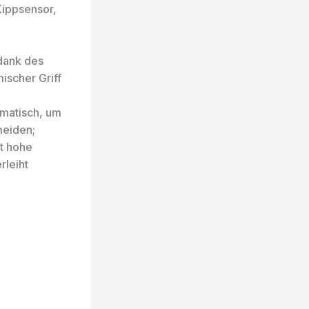
Kippsensor,
dank des
ischer Griff
omatisch, um
meiden;
kt hohe
rleiht