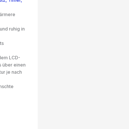
tz, Timer,
wärmere
nd ruhig in
ts
 dem LCD-
s über einen
ur je nach
nschte