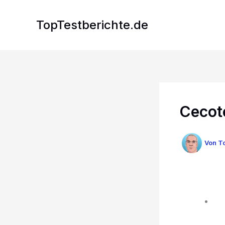
Zum
Inhalt
TopTestberichte.de
springen
Cecot
Von
To