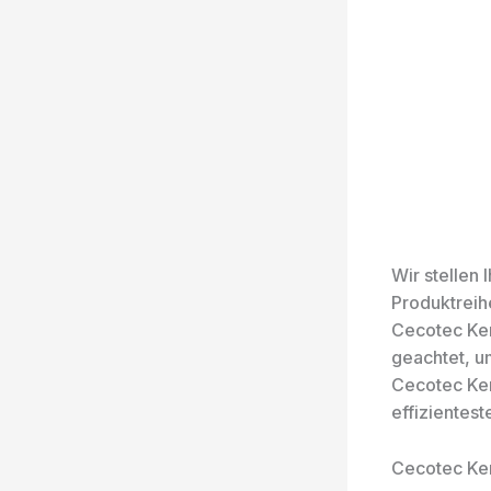
Wir stellen
Produktreih
Cecotec Ker
geachtet, u
Cecotec Ker
effizientest
Cecotec Ke