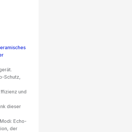
Keramisches
er
erät.
pp-Schutz,
ffizienz und
nk dieser
 Modi: Echo-
ion, der