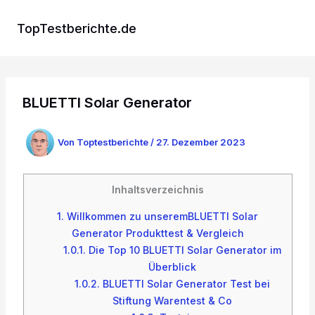
Zum
Inhalt
TopTestberichte.de
springen
BLUETTI Solar Generator
Von
Toptestberichte
/
27. Dezember 2023
Inhaltsverzeichnis
1.
Willkommen zu unseremBLUETTI Solar
Generator Produkttest & Vergleich
1.0.1.
Die Top 10 BLUETTI Solar Generator im
Überblick
1.0.2.
BLUETTI Solar Generator Test bei
Stiftung Warentest & Co