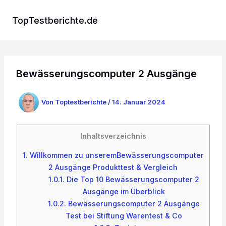
Zum
Inhalt
TopTestberichte.de
springen
Bewässerungscomputer 2 Ausgänge
Von
Toptestberichte
/
14. Januar 2024
Inhaltsverzeichnis
1.
Willkommen zu unseremBewässerungscomputer
2 Ausgänge Produkttest & Vergleich
1.0.1.
Die Top 10 Bewässerungscomputer 2
Ausgänge im Überblick
1.0.2.
Bewässerungscomputer 2 Ausgänge
Test bei Stiftung Warentest & Co