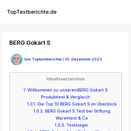
Zum
Inhalt
TopTestberichte.de
springen
BERG Gokart S
Von
Toptestberichte
/
10. Dezember 2023
Inhaltsverzeichnis
1.
Willkommen zu unseremBERG Gokart S
Produkttest & Vergleich
1.0.1.
Die Top 10 BERG Gokart S im Überblick
1.0.2.
BERG Gokart S Test bei Stiftung
Warentest & Co
1.0.3.
Testsieger