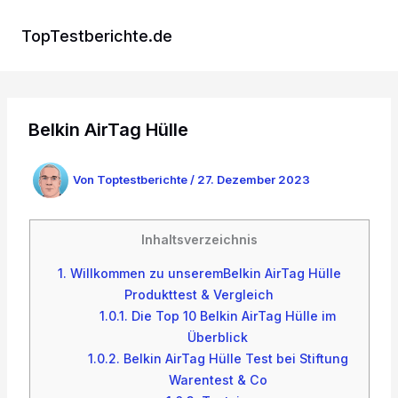
Zum
Inhalt
TopTestberichte.de
springen
Belkin AirTag Hülle
Von
Toptestberichte
/
27. Dezember 2023
Inhaltsverzeichnis
1.
Willkommen zu unseremBelkin AirTag Hülle
Produkttest & Vergleich
1.0.1.
Die Top 10 Belkin AirTag Hülle im
Überblick
1.0.2.
Belkin AirTag Hülle Test bei Stiftung
Warentest & Co