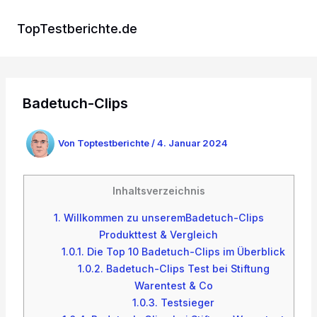
Zum
Inhalt
TopTestberichte.de
springen
Badetuch-Clips
Von
Toptestberichte
/
4. Januar 2024
Inhaltsverzeichnis
1.
Willkommen zu unseremBadetuch-Clips
Produkttest & Vergleich
1.0.1.
Die Top 10 Badetuch-Clips im Überblick
1.0.2.
Badetuch-Clips Test bei Stiftung
Warentest & Co
1.0.3.
Testsieger