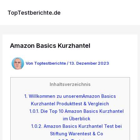
Zum
Inhalt
TopTestberichte.de
springen
Amazon Basics Kurzhantel
Von
Toptestberichte
/
13. Dezember 2023
Inhaltsverzeichnis
1.
Willkommen zu unseremAmazon Basics
Kurzhantel Produkttest & Vergleich
1.0.1.
Die Top 10 Amazon Basics Kurzhantel
im Überblick
1.0.2.
Amazon Basics Kurzhantel Test bei
Stiftung Warentest & Co