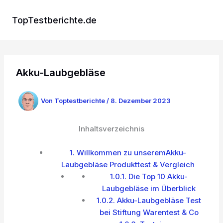
Zum
Inhalt
TopTestberichte.de
springen
Akku-Laubgebläse
Von
Toptestberichte
/
8. Dezember 2023
Inhaltsverzeichnis
1.
Willkommen zu unseremAkku-
Laubgebläse Produkttest & Vergleich
1.0.1.
Die Top 10 Akku-
Laubgebläse im Überblick
1.0.2.
Akku-Laubgebläse Test
bei Stiftung Warentest & Co